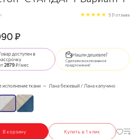
и
5 |1 отзыва
090
₽
Товар доступен
в
Нашли дешевле?
рассрочку
Сделаем эксклюзивное
от
2879
₽/мес
предложение!
 исполнение ткани
—
Лана бежевый / Лана капучино
В корзину
Купить в 1 клик