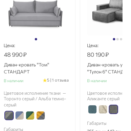
Цена:
Цена:
48 990
₽
80 190
₽
Диван-кровать "Том"
Диван-кровать угло
СТАНДАРТ
"Тулон 6" СТАНДА
5 | 1 отзыва
В наличии
В наличии
Цветовое исполнение ткани
—
Цветовое исполнение
Торонто серый / Альба темно-
Аликанте серый
серый
Габариты
Габариты