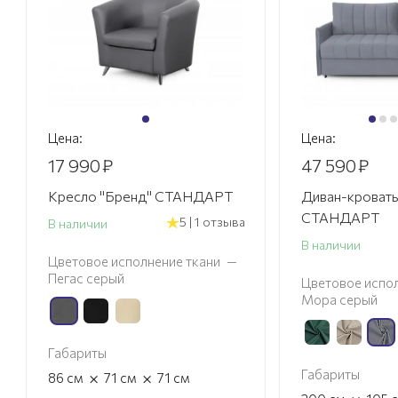
Цена:
Цена:
17 990
₽
47 590
₽
Кресло "Бренд" СТАНДАРТ
Диван-кровать
СТАНДАРТ
5 | 1 отзыва
В наличии
В наличии
Цветовое исполнение ткани
—
Пегас серый
Цветовое испол
Мора серый
Габариты
Габариты
×
×
86
см
71
см
71
см