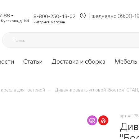
37-88
Ежедневно 09:00-1
8-800-250-43-02
 Кулакова, д. 144
интернет-магазин
вости
Статьи
Доставка и сборка
Мебель 
—
 кресла для гостиной
Диван-кровать угловой "Бостон" СТА
арт.#
178
Див
"Бо