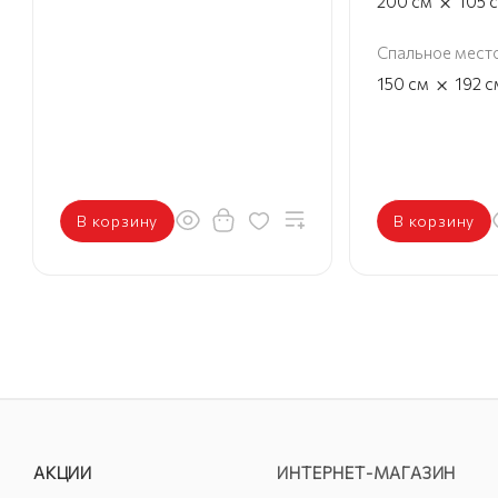
×
200
см
105
Спальное мест
×
150
см
192
с
В корзину
В корзину
АКЦИИ
ИНТЕРНЕТ-МАГАЗИН