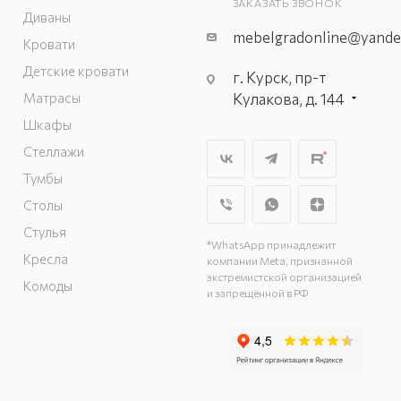
ЗАКАЗАТЬ ЗВОНОК
Диваны
mebelgradonline@yande
Кровати
Детские кровати
г. Курск, пр-т
Матрасы
Кулакова, д. 144
г. Курск. пр-кт
Шкафы
Дружбы, д. 9а, 3
Стеллажи
этаж
Тумбы
г. Курск, ул. Карла
Столы
Маркса, д. 68
(минус 1 этаж)
Стулья
*WhatsApp принадлежит
Кресла
компании Meta, признанной
экстремистской организацией
Комоды
и запрещённой в РФ