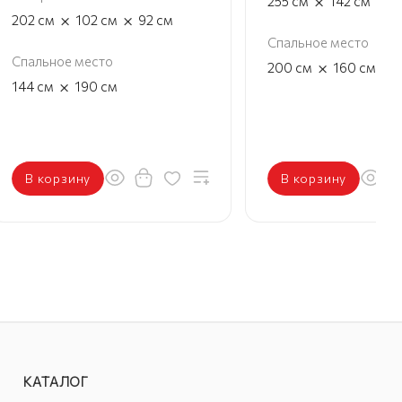
×
×
255
см
142
см
9
×
×
202
см
102
см
92
см
Спальное место
Спальное место
×
200
см
160
см
×
144
см
190
см
В корзину
В корзину
КАТАЛОГ