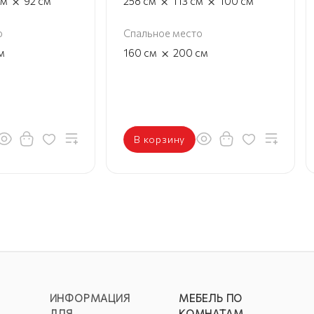
×
×
×
см
92
см
258
см
113
см
100
см
о
Спальное место
×
м
160
см
200
см
В корзину
ИНФОРМАЦИЯ
МЕБЕЛЬ ПО
ДЛЯ
КОМНАТАМ