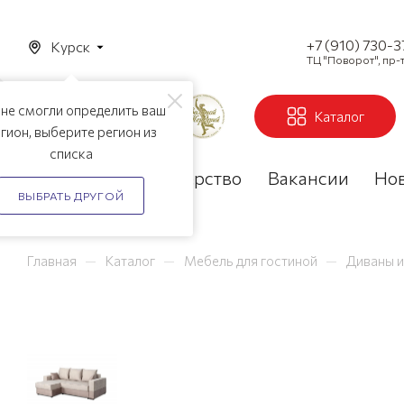
+7 (910) 730-
Курск
ТЦ "Поворот", пр-т
не смогли определить ваш
Каталог
гион, выберите регион из
списка
Акции
Партнерство
Вакансии
Но
ВЫБРАТЬ ДРУГОЙ
—
—
—
Главная
Каталог
Мебель для гостиной
Диваны и