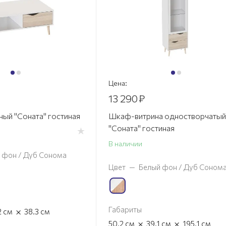
Цена:
13 290
₽
ный "Соната" гостиная
Шкаф-витрина одностворчатый
"Соната" гостиная
В наличии
 фон / Дуб Сонома
Цвет
—
Белый фон / Дуб Соном
Габариты
×
2
см
38.3
см
×
×
50.2
см
39.1
см
195.1
см