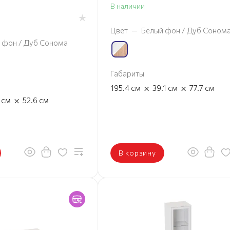
В наличии
Цвет
—
Белый фон / Дуб Соном
 фон / Дуб Сонома
Габариты
×
×
195.4
см
39.1
см
77.7
см
×
1
см
52.6
см
В корзину