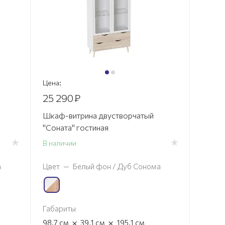
Цена:
25 290
₽
Шкаф-витрина двустворчатый
"Соната" гостиная
В наличии
а
Цвет
—
Белый фон / Дуб Сонома
Габариты
×
×
98.7
см
39.1
см
195.1
см