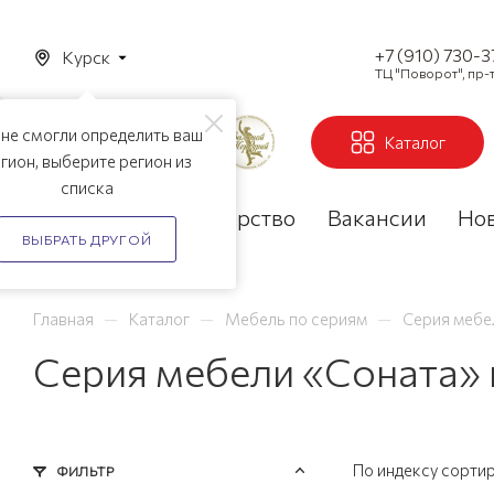
+7 (910) 730-
Курск
ТЦ "Поворот", пр-т
не смогли определить ваш
Каталог
гион, выберите регион из
списка
Акции
Партнерство
Вакансии
Но
ВЫБРАТЬ ДРУГОЙ
—
—
—
Главная
Каталог
Мебель по сериям
Серия мебе
Серия мебели «Соната» 
По индексу сорти
ФИЛЬТР