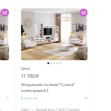
Цена:
17 780
₽
Модульная гостиная "Соната"
композиция #3
В наличии
а
Цвет
—
Белый фон / Дуб Сонома