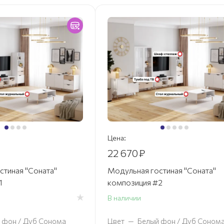
Цена:
22 670
₽
стиная "Соната"
Модульная гостиная "Соната"
1
композиция #2
В наличии
 фон / Дуб Сонома
Цвет
—
Белый фон / Дуб Соном