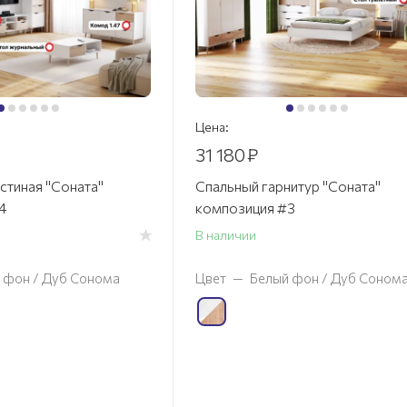
Цена:
31 180
₽
стиная "Соната"
Спальный гарнитур "Соната"
4
композиция #3
В наличии
 фон / Дуб Сонома
Цвет
—
Белый фон / Дуб Соном