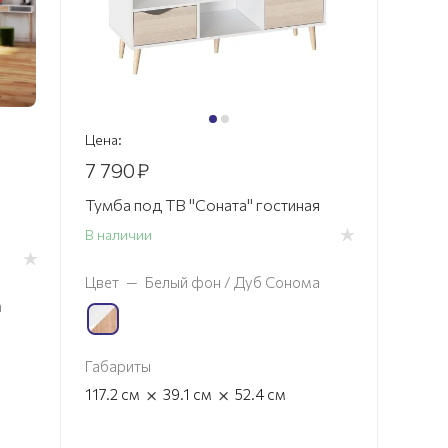
Цена:
7 790
₽
Тумба под ТВ "Соната" гостиная
В наличии
Цвет
—
Белый фон / Дуб Сонома
а
Габариты
×
×
117.2
см
39.1
см
52.4
см