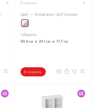
В наличии
а
Цвет
—
Белый фон / Дуб Сонома
Габариты
×
×
99.4
см
39.1
см
77.7
см
В корзину