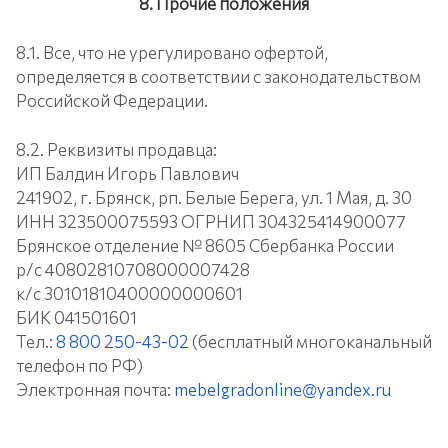
8. Прочие положения
8.1. Все, что не урегулировано офертой,
определяется в соответствии с законодательством
Российской Федерации.
8.2. Реквизиты продавца:
ИП Балдин Игорь Павлович
241902, г. Брянск, рп. Белые Берега, ул. 1 Мая, д. 30
ИНН 323500075593 ОГРНИП 304325414900077
Брянское отделение № 8605 Сбербанка России
р/с 40802810708000007428
к/с 30101810400000000601
БИК 041501601
Тел.:
8 800 250-43-02
(бесплатный многоканальный
телефон по РФ)
Электронная почта:
mebelgradonline@yandex.ru