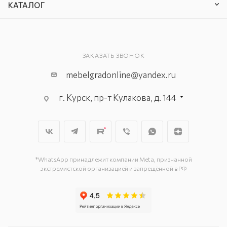
КАТАЛОГ
ЗАКАЗАТЬ ЗВОНОК
mebelgradonline@yandex.ru
г. Курск, пр-т Кулакова, д. 144
г. Курск. пр-кт Дружбы, д. 9а, 3
этаж
г. Курск, ул. Карла Маркса, д. 68
(минус 1 этаж)
*WhatsApp принадлежит компании Meta, признанной
экстремистской организацией и запрещённой в РФ