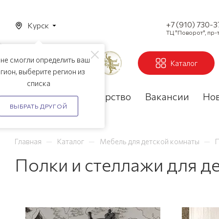
+7 (910) 730-
Курск
ТЦ "Поворот", пр-т
не смогли определить ваш
Каталог
гион, выберите регион из
списка
Акции
Партнерство
Вакансии
Но
ВЫБРАТЬ ДРУГОЙ
—
—
—
Главная
Каталог
Мебель для детской комнаты
П
Полки и стеллажи для де