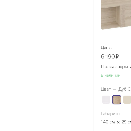
Цена:
6 190
₽
Полка закрыта
В наличии
Цвет
—
Дуб С
Габариты
×
140
см
29
с