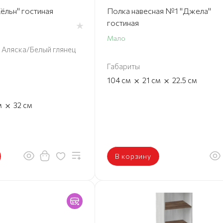
ёльн" гостиная
Полка навесная №1 "Джела"
гостиная
Мало
 Аляска/Белый глянец
Габариты
×
×
104
см
21
см
22.5
см
×
м
32
см
В корзину