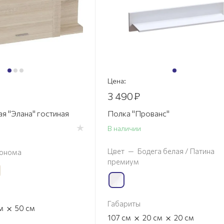
Цена:
3 490
₽
я "Элана" гостиная
Полка "Прованс"
В наличии
Цвет
—
Бодега белая / Патина
онома
премиум
Габариты
×
м
50
см
×
×
107
см
20
см
20
см