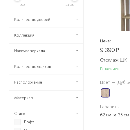
1 390
24 980
Количество дверей
Коллекция
Цена:
9 390
₽
Наличие зеркала
Стеллаж ШК
Количество ящиков
В наличии
Цвет
—
Дуб Б
Расположение
Материал
Габариты
Стиль
×
62
см
35
см
Лофт