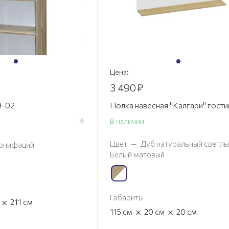
Цена:
3 490
₽
Н-02
Полка навесная "Калгари" гости
В наличии
Цвет
—
Дуб натуральный светлы
онифаций
Белый матовый
Габариты
×
211
см
×
×
115
см
20
см
20
см