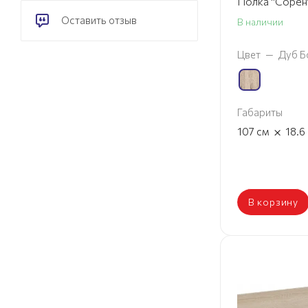
Полка "Сорен
Оставить отзыв
В наличии
Цвет
—
Дуб Б
Габариты
×
107
см
18.6
В корзину