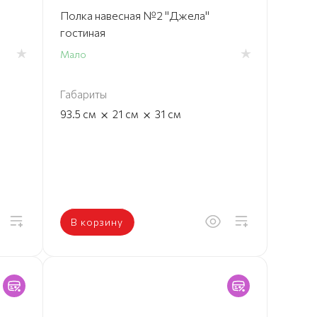
Полка навесная №2 "Джела"
гостиная
Мало
Габариты
×
×
93.5
см
21
см
31
см
В корзину