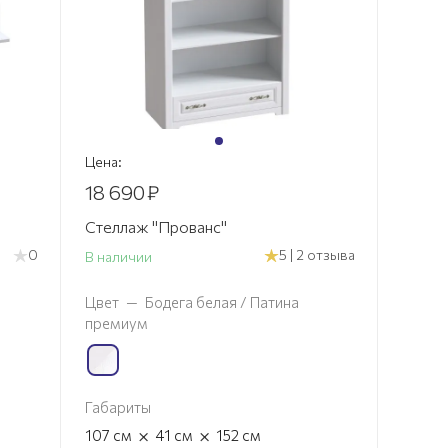
Цена:
18 690
₽
Стеллаж "Прованс"
0
5 | 2 отзыва
В наличии
Цвет
—
Бодега белая / Патина
премиум
Габариты
×
×
107
см
41
см
152
см