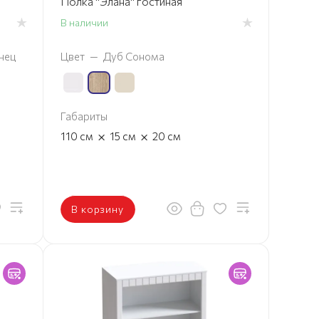
Полка "Элана" гостиная
В наличии
нец
Цвет
—
Дуб Сонома
Габариты
×
×
110
см
15
см
20
см
В корзину