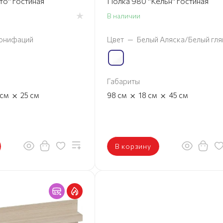
то" гостиная
Полка 980 "Кёльн" гостиная
В наличии
онифаций
Цвет
—
Белый Аляска/Белый гля
Габариты
×
×
×
см
25
см
98
см
18
см
45
см
В корзину