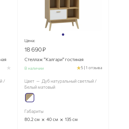
Цена:
18 690
₽
ная
Стеллаж "Калгари" гостиная
5 | 1 отзыва
В наличии
й /
Цвет
—
Дуб натуральный светлый /
Белый матовый
Габариты
×
×
80.2
см
40
см
135
см