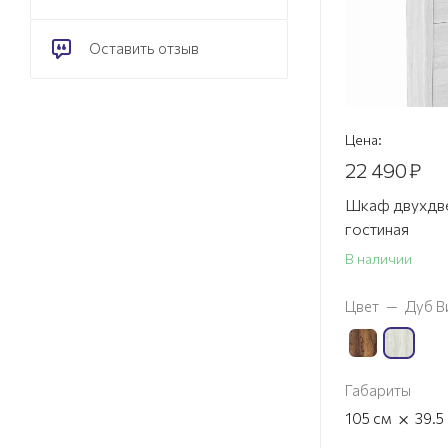
Оставить отзыв
Цена:
22 490
₽
Шкаф двухдве
гостиная
В наличии
Цвет
—
Дуб В
Габариты
×
105
см
39.5