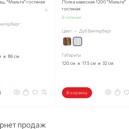
Тумба 2 дв. 3 ящ. "Мальта" гостиная
Полка навесная 1200 "Мальта"
гостиная
В наличии
интерберг
Цвет
—
Дуб Винтерберг
Габариты
×
м
86
см
×
×
120
см
17.5
см
32
см
В корзину
ернет продаж