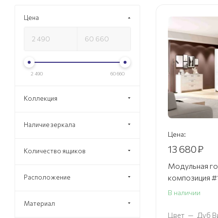
Цена
2 490
60 660
Коллекция
Наличие зеркала
Цена:
13 680
₽
Количество ящиков
Модульная го
композиция #
Расположение
В наличии
Материал
Цвет
—
Дуб В