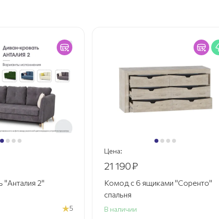
:
Цена:
190
₽
81 990
₽
од с 6 ящиками "Соренто"
Диван-кровать "Фаво
льня
СТАНДАРТ
аличии
В наличии