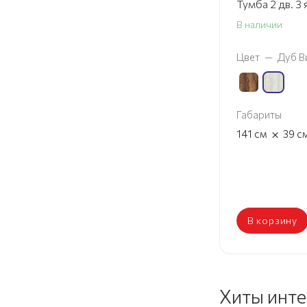
В наличии
Цвет
—
Дуб В
Габариты
×
141
см
39
с
В корзину
Хиты инт