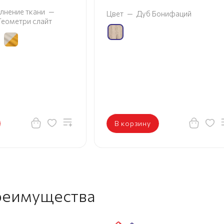
Цветовое исполнение 
т
—
Дуб Бонифаций
Тиффани бежевый
 корзину
В корзину
реимущества