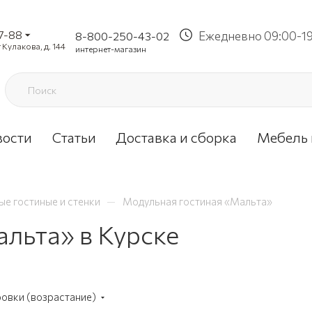
37-88
Ежедневно 09:00-1
8-800-250-43-02
 Кулакова, д. 144
интернет-магазин
вости
Статьи
Доставка и сборка
Мебель 
—
е гостиные и стенки
Модульная гостиная «Мальта»
льта» в Курске
ровки (возрастание)