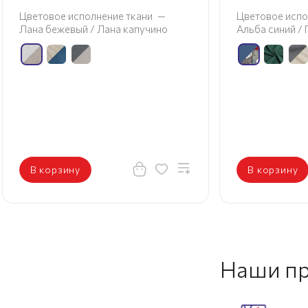
Цветовое исполнение ткани
—
Цве
о
Альба синий / Геометри слайт
В корзину
В
Наши п