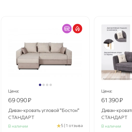
Цена:
Цена
61 390
₽
21 
тон"
Диван-кровать "Анталия 2"
Ком
СТАНДАРТ
спа
 отзыва
5
В наличии
В н