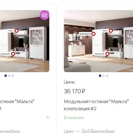
Цена:
36 170
₽
стиная "Мальта"
Модульная гостиная "Мальта"
1
композиция #2
В наличии
интерберг
Цвет
—
Дуб Винтерберг