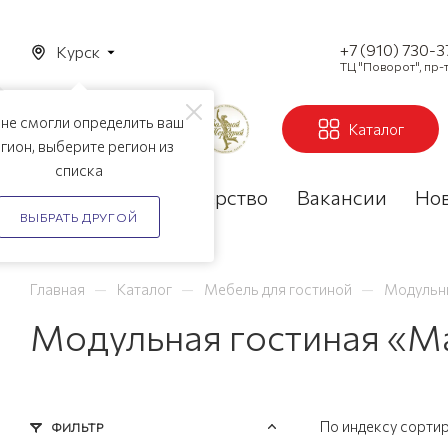
+7 (910) 730-
Курск
ТЦ "Поворот", пр-т
не смогли определить ваш
Каталог
гион, выберите регион из
списка
Акции
Партнерство
Вакансии
Но
ВЫБРАТЬ ДРУГОЙ
—
—
—
Главная
Каталог
Мебель для гостиной
Модульны
Модульная гостиная «Ма
По индексу сорти
ФИЛЬТР