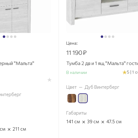
Цена:
11 190
₽
рный "Мальта"
Тумба 2 дв и 1 ящ "Мальта" гост
5 | 1
В наличии
Цвет
—
Дуб Винтерберг
интерберг
Габариты
×
×
141
см
39
см
47.5
см
×
см
211
см