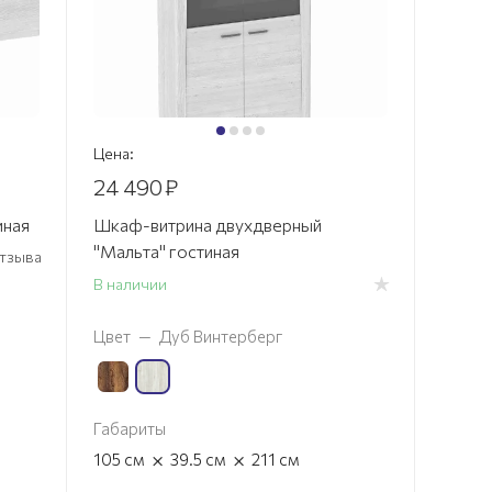
Цена:
24 490
₽
иная
Шкаф-витрина двухдверный
"Мальта" гостиная
 отзыва
В наличии
Цвет
—
Дуб Винтерберг
Габариты
×
×
105
см
39.5
см
211
см