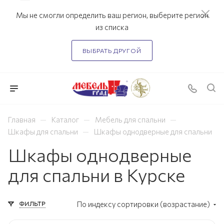
Мы не смогли определить ваш регион, выберите регион
из списка
ВЫБРАТЬ ДРУГОЙ
—
—
—
Главная
Каталог
Мебель для спальни
—
Шкафы для спальни
Шкафы однодверные для спальни
Шкафы однодверные
для спальни в Курске
ФИЛЬТР
По индексу сортировки (возрастание)