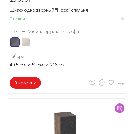
Шкаф однодверный "Нора" спальня
В наличии
Цвет
—
Металл Бруклин / Графит
Габариты
×
×
49.5
см
53
см
216
см
В корзину