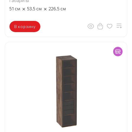
Габариты
×
×
51
см
53.5
см
226.5
см
В корзину