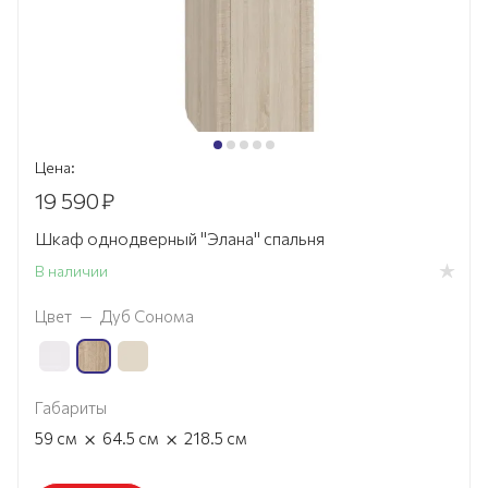
Цена:
19 590
₽
Шкаф однодверный "Элана" спальня
В наличии
Цвет
—
Дуб Сонома
Габариты
×
×
59
см
64.5
см
218.5
см