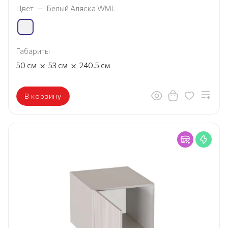
Цвет
—
Белый Аляска WML
Габариты
×
×
50
см
53
см
240.5
см
В корзину