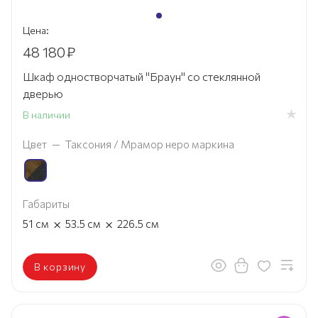
Цена:
48 180
₽
Шкаф одностворчатый "Браун" со стеклянной
дверью
В наличии
Цвет
—
Таксония / Мрамор неро маркина
Габариты
×
×
51
см
53.5
см
226.5
см
В корзину