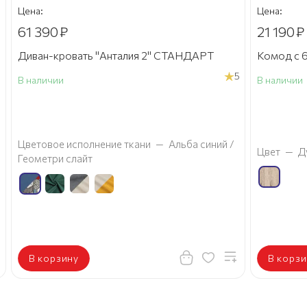
Цена:
Цена:
61 390
₽
21 190
₽
Диван-кровать "Анталия 2" СТАНДАРТ
Комод с 6
5
В наличии
В наличии
а
Цветовое исполнение ткани
—
Альба синий /
Цвет
—
Д
Геометри слайт
В корзину
В корзи