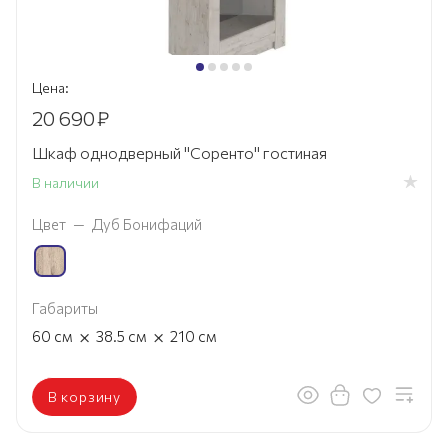
Цена:
20 690
₽
Шкаф однодверный "Соренто" гостиная
В наличии
Цвет
—
Дуб Бонифаций
Габариты
×
×
60
см
38.5
см
210
см
В корзину