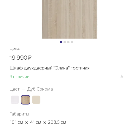
Цена:
19 990
₽
Шкаф двухдверный "Элана" гостиная
В наличии
Цвет
—
Дуб Сонома
Габариты
×
×
101
см
41
см
208.5
см