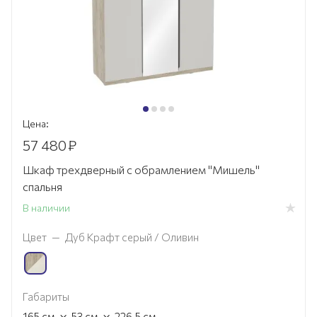
Цена:
57 480
₽
Шкаф трехдверный с обрамлением "Мишель"
спальня
В наличии
Цвет
—
Дуб Крафт серый / Оливин
Габариты
×
×
165
см
53
см
226.5
см