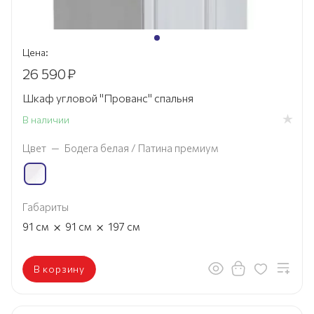
Цена:
26 590
₽
Шкаф угловой "Прованс" спальня
В наличии
Цвет
—
Бодега белая / Патина премиум
Габариты
×
×
91
см
91
см
197
см
В корзину