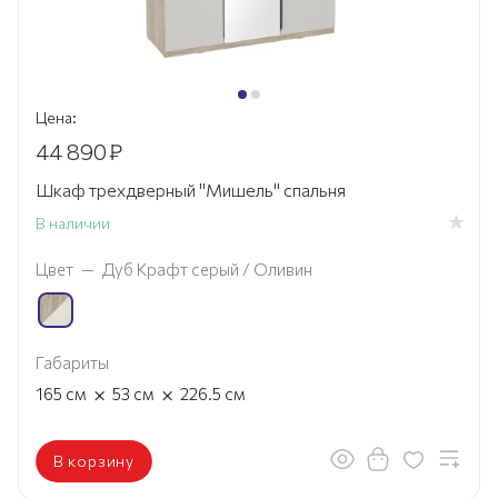
Цена:
44 890
₽
Шкаф трехдверный "Мишель" спальня
В наличии
Цвет
—
Дуб Крафт серый / Оливин
Габариты
×
×
165
см
53
см
226.5
см
В корзину