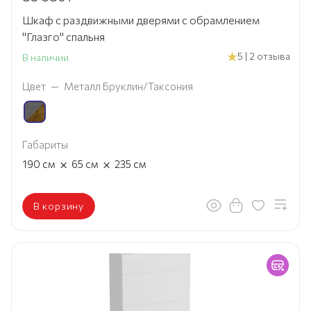
Шкаф с раздвижными дверями с обрамлением
"Глазго" спальня
5 | 2 отзыва
В наличии
Цвет
—
Металл Бруклин/Таксония
Габариты
×
×
190
см
65
см
235
см
В корзину