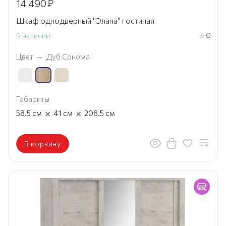
14 490
₽
Шкаф однодверный "Элана" гостиная
0
В наличии
Цвет
—
Дуб Сонома
Габариты
×
×
58.5
см
41
см
208.5
см
В корзину