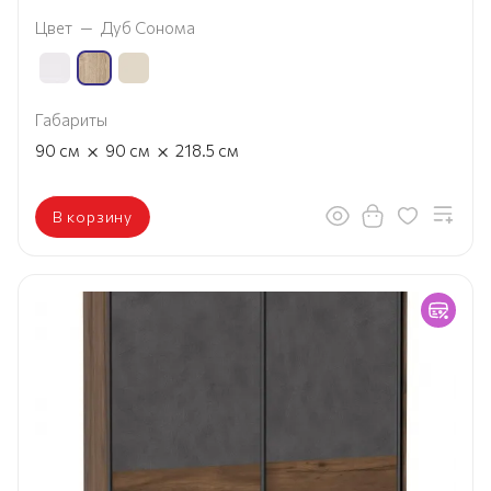
Цвет
—
Дуб Сонома
Габариты
×
×
90
см
90
см
218.5
см
В корзину