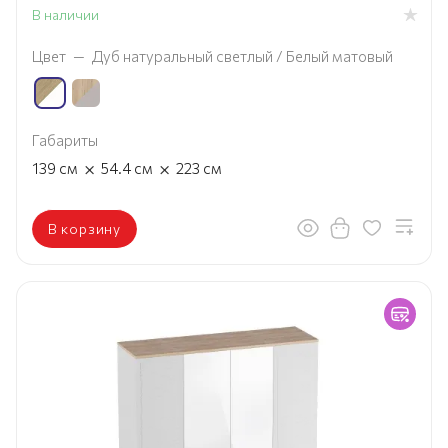
В наличии
Цвет
—
Дуб натуральный светлый / Белый матовый
Габариты
×
×
139
см
54.4
см
223
см
В корзину