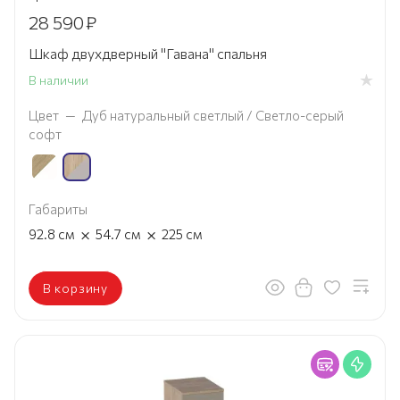
28 590
₽
Шкаф двухдверный "Гавана" спальня
В наличии
Цвет
—
Дуб натуральный светлый / Светло-серый
софт
Габариты
×
×
92.8
см
54.7
см
225
см
В корзину