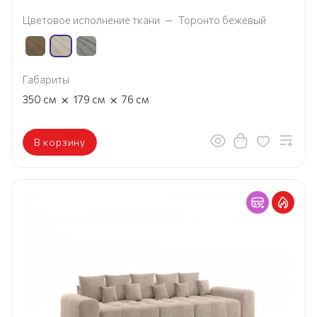
Цветовое исполнение ткани
—
Торонто бежевый
Габариты
×
×
350
см
179
см
76
см
В корзину