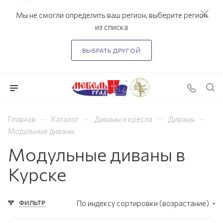
Мы не смогли определить ваш регион, выберите регион
из списка
ВЫБРАТЬ ДРУГОЙ
—
—
—
—
Главная
Каталог
Диваны и кресла
Диваны
Модульные диваны
Модульные диваны в
Курске
ФИЛЬТР
По индексу сортировки (возрастание)