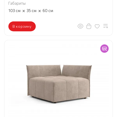
Габариты
×
×
103
см
35
см
60
см
В корзину