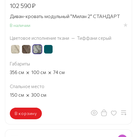
102 590
₽
Диван-кровать модульный "Милан 2" СТАНДАРТ
В наличии
Цветовое исполнение ткани
—
Тиффани серый
Габариты
×
×
356
см
100
см
74
см
Спальное место
×
150
см
300
см
В корзину