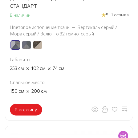
СТАНДАРТ
5 | 1 отзыва
В наличии
Цветовое исполнение ткани
—
Вертикаль серый /
Мора серый / Велютто 32 темно-серый
Габариты
×
×
253
см
102
см
74
см
Спальное место
×
150
см
200
см
В корзину