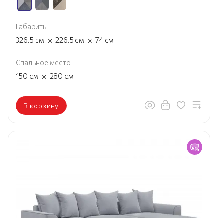
Габариты
×
×
326.5
см
226.5
см
74
см
Спальное место
×
150
см
280
см
В корзину