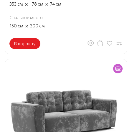
×
×
353
см
178
см
74
см
Спальное место
×
150
см
300
см
В корзину