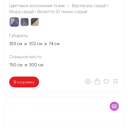
Цветовое исполнение ткани
—
Вертикаль серый /
Мора серый / Велютто 32 темно-серый
Габариты
×
×
353
см
102
см
74
см
Спальное место
×
150
см
300
см
В корзину