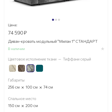
Цена:
74 590
₽
Диван-кровать модульный "Милан 1" СТАНДАРТ
В наличии
Цветовое исполнение ткани
—
Тиффани серый
Габариты
×
×
256
см
100
см
74
см
Спальное место
×
150
см
200
см