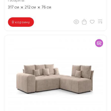
Габариты
×
×
317
см
212
см
76
см
В корзину