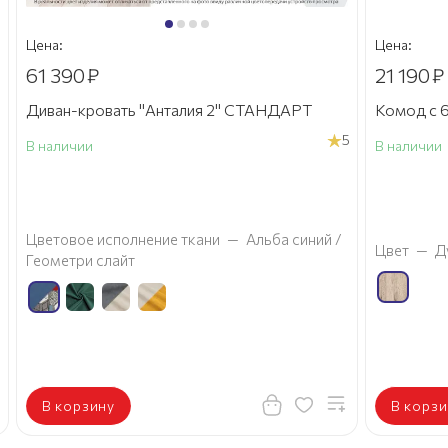
Цена:
Цена:
61 390
₽
21 190
₽
Диван-кровать "Анталия 2" СТАНДАРТ
Комод с 6
5
В наличии
В наличии
а
Цветовое исполнение ткани
—
Альба синий /
Цвет
—
Д
Геометри слайт
В корзину
В корзи