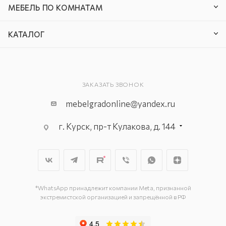
МЕБЕЛЬ ПО КОМНАТАМ
КАТАЛОГ
ЗАКАЗАТЬ ЗВОНОК
mebelgradonline@yandex.ru
г. Курск, пр-т Кулакова, д. 144
г. Курск. пр-кт Дружбы, д. 9а, 3
этаж
г. Курск, ул. Карла Маркса, д. 68
(минус 1 этаж)
*WhatsApp принадлежит компании Meta, признанной
экстремистской организацией и запрещённой в РФ