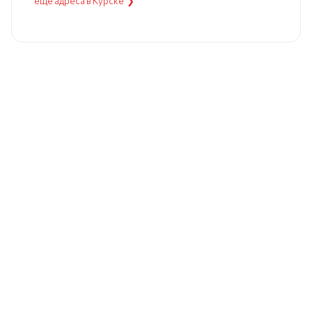
еще адреса в Курске ❯