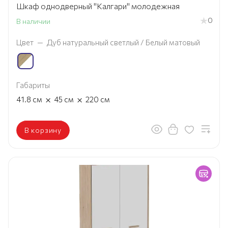
Шкаф однодверный "Калгари" молодежная
0
В наличии
Цвет
—
Дуб натуральный светлый / Белый матовый
Габариты
×
×
41.8
см
45
см
220
см
В корзину