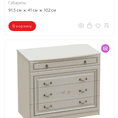
Габариты
×
×
91.5
см
41
см
102
см
В корзину