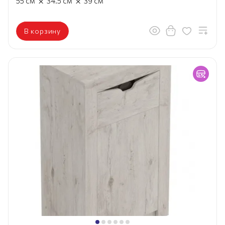
×
×
55
см
34.5
см
39
см
В корзину