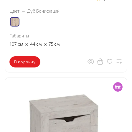
Цвет
—
Дуб Бонифаций
Габариты
×
×
107
см
44
см
75
см
В корзину