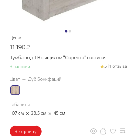
Цена:
11 190
₽
Тумба под ТВ с ящиком "Соренто" гостиная
5 | 1 отзыва
В наличии
Цвет
—
Дуб Бонифаций
Габариты
×
×
107
см
38.5
см
45
см
В корзину