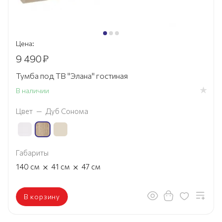
Цена:
9 490
₽
Тумба под ТВ "Элана" гостиная
В наличии
Цвет
—
Дуб Сонома
Габариты
×
×
140
см
41
см
47
см
В корзину