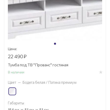
Цена:
22 490
₽
Тумба под ТВ "Прованс" гостиная
В наличии
Цвет
—
Бодега белая / Патина премиум
Габариты
×
×
154
см
51
см
51
см