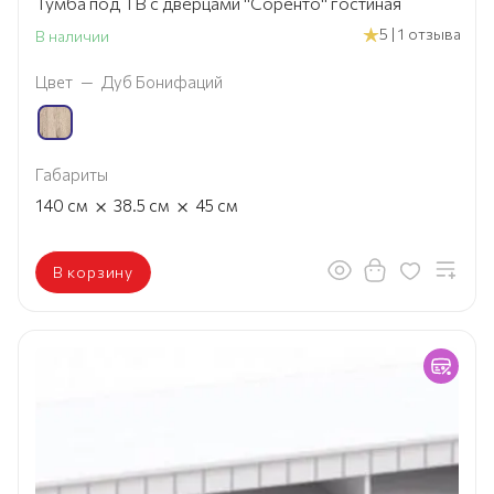
Тумба под ТВ с дверцами "Соренто" гостиная
5 | 1 отзыва
В наличии
Цвет
—
Дуб Бонифаций
Габариты
×
×
140
см
38.5
см
45
см
В корзину