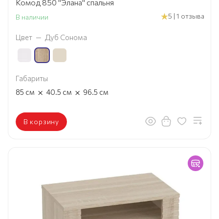
Комод 850 "Элана" спальня
5 | 1 отзыва
В наличии
Цвет
—
Дуб Сонома
Габариты
×
×
85
см
40.5
см
96.5
см
В корзину