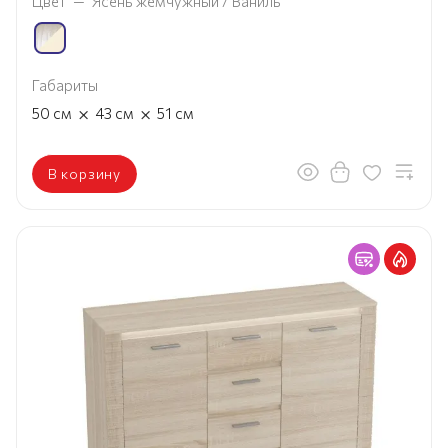
Цвет
—
Ясень жемчужный / Ваниль
Габариты
×
×
50
см
43
см
51
см
В корзину