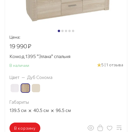
Цена:
19 990
₽
Комод 1395 "Элана" спальня
5 | 1 отзыва
В наличии
Цвет
—
Дуб Сонома
Габариты
×
×
139.5
см
40.5
см
96.5
см
В корзину