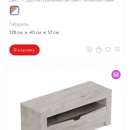
Габариты
×
×
128
см
40
см
57
см
В корзину