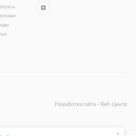
матрасы
теллажи
моды
лья
Разработка сайта – Веб-Центр