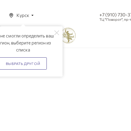
+7 (910) 730-
Курск
ТЦ "Поворот", пр-т
не смогли определить ваш
гион, выберите регион из
списка
Корзина
ВЫБРАТЬ ДРУГОЙ
Вернуться в каталог