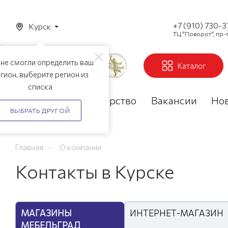
+7 (910) 730-
Курск
ТЦ "Поворот", пр-т
не смогли определить ваш
Каталог
гион, выберите регион из
списка
Акции
Партнерство
Вакансии
Но
ВЫБРАТЬ ДРУГОЙ
—
Главная
О компании
Контакты в Курске
МАГАЗИНЫ
ИНТЕРНЕТ-МАГАЗИН
МЕБЕЛЬГРАД