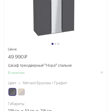
Цена:
49 990
₽
Шкаф трехдверный "Нора" спальня
В наличии
Цвет
—
Металл Бруклин / Графит
Габариты
×
×
139
см
53
см
216
см