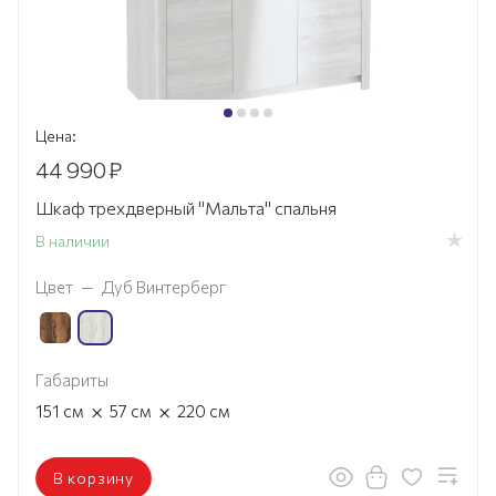
Цена:
44 990
₽
Шкаф трехдверный "Мальта" спальня
В наличии
Цвет
—
Дуб Винтерберг
Габариты
×
×
151
см
57
см
220
см
В корзину