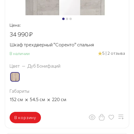
Цена:
34 990
₽
Шкаф трехдверный "Соренто" спальня
5 | 2 отзыва
В наличии
Цвет
—
Дуб Бонифаций
Габариты
×
×
152
см
54.5
см
220
см
В корзину