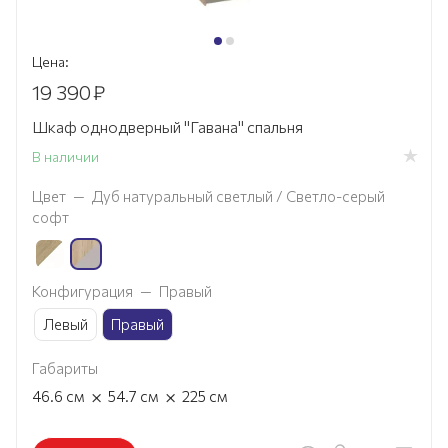
Цена:
19 390
₽
Шкаф однодверный "Гавана" спальня
В наличии
Цвет
—
Дуб натуральный светлый / Светло-серый
софт
Конфигурация
—
Правый
Левый
Правый
Габариты
×
×
46.6
см
54.7
см
225
см