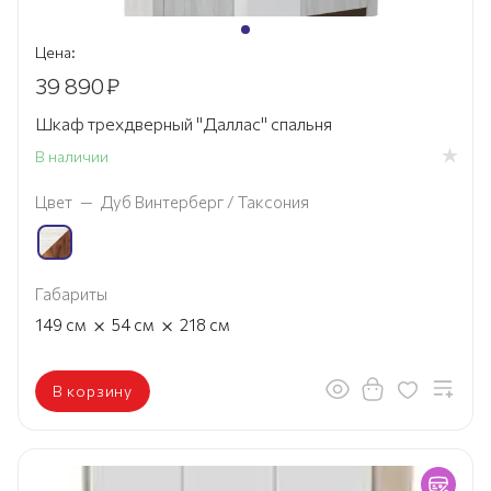
Цена:
39 890
₽
Шкаф трехдверный "Даллас" спальня
В наличии
Цвет
—
Дуб Винтерберг / Таксония
Габариты
×
×
149
см
54
см
218
см
В корзину