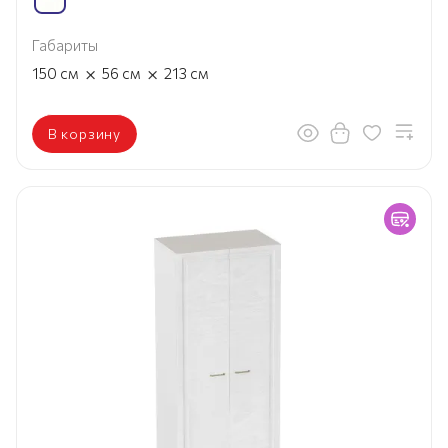
Габариты
×
×
150
см
56
см
213
см
В корзину