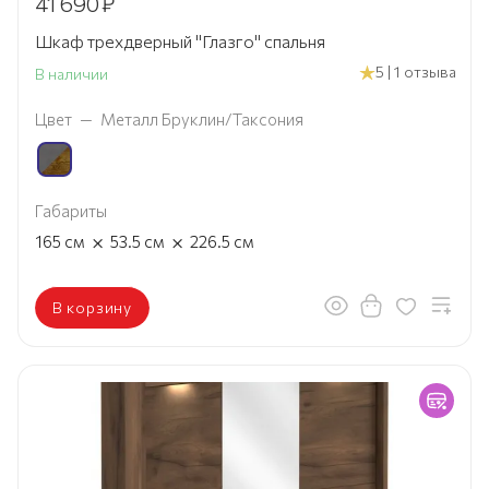
41 690
₽
Шкаф трехдверный "Глазго" спальня
5 | 1 отзыва
В наличии
Цвет
—
Металл Бруклин/Таксония
Габариты
×
×
165
см
53.5
см
226.5
см
В корзину