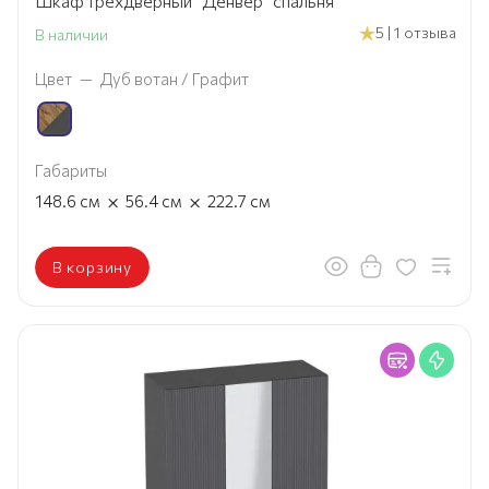
Шкаф трехдверный "Денвер" спальня
5 | 1 отзыва
В наличии
Цвет
—
Дуб вотан / Графит
Габариты
×
×
148.6
см
56.4
см
222.7
см
В корзину