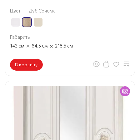
Цвет
—
Дуб Сонома
Габариты
×
×
143
см
64.5
см
218.5
см
В корзину