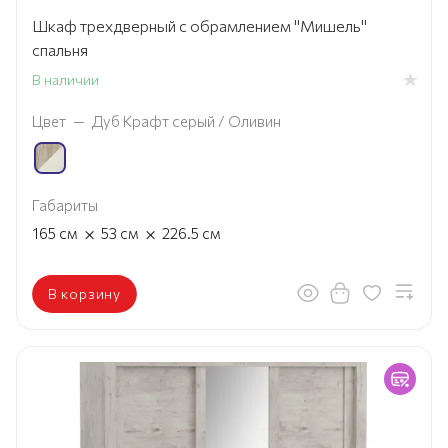
Шкаф трехдверный с обрамлением "Мишель"
спальня
В наличии
Цвет
—
Дуб Крафт серый / Оливин
Габариты
×
×
165
см
53
см
226.5
см
В корзину