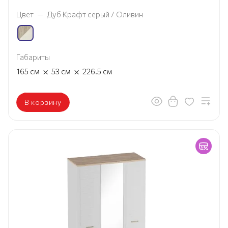
Цвет
—
Дуб Крафт серый / Оливин
Габариты
×
×
165
см
53
см
226.5
см
В корзину