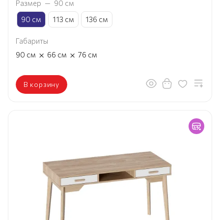
Размер
—
90 см
90 см
113 см
136 см
Габариты
×
×
90
см
66
см
76
см
В корзину