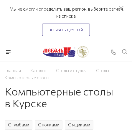
Мы не смогли определить ваш регион, выберите регион
из списка
ВЫБРАТЬ ДРУГОЙ
—
—
—
—
Главная
Каталог
Столы и стулья
Столы
Компьютерные столы
Компьютерные столы
в Курске
С тумбами
С полками
С ящиками