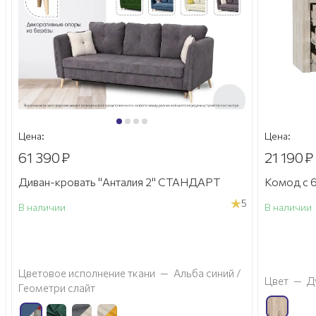
Цена:
Цена:
61 390
₽
21 190
₽
Диван-кровать "Анталия 2" СТАНДАРТ
Комод с 6
5
В наличии
В наличии
а
Цветовое исполнение ткани
—
Альба синий /
Цвет
—
Д
Геометри слайт