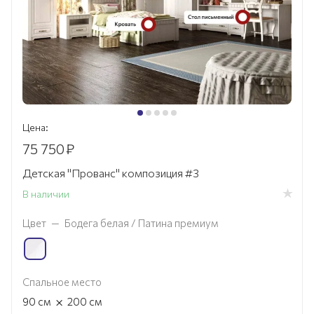
Цена:
75 750
₽
Детская "Прованс" композиция #3
В наличии
Цвет
—
Бодега белая / Патина премиум
Спальное место
×
90
см
200
см