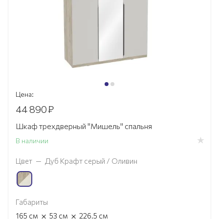
Цена:
44 890
₽
Шкаф трехдверный "Мишель" спальня
В наличии
Цвет
—
Дуб Крафт серый / Оливин
Габариты
×
×
165
см
53
см
226.5
см