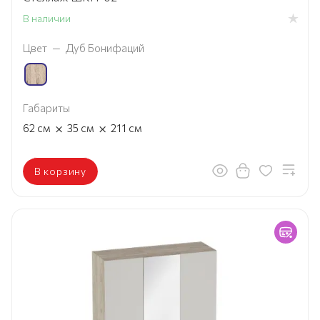
В наличии
Цвет
—
Дуб Бонифаций
Габариты
×
×
62
см
35
см
211
см
В корзину