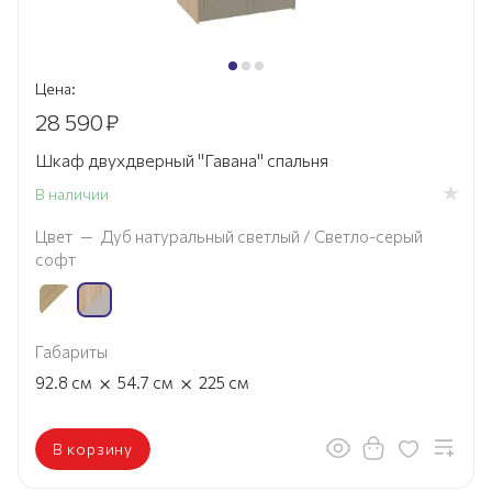
Цена:
28 590
₽
Шкаф двухдверный "Гавана" спальня
В наличии
Цвет
—
Дуб натуральный светлый / Светло-серый
софт
Габариты
×
×
92.8
см
54.7
см
225
см
В корзину