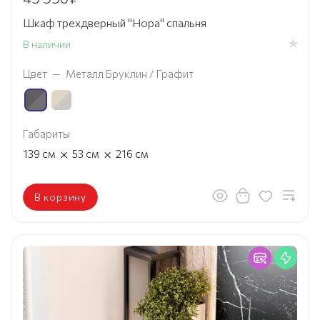
Шкаф трехдверный "Нора" спальня
В наличии
Цвет
—
Металл Бруклин / Графит
Габариты
×
×
139
см
53
см
216
см
В корзину