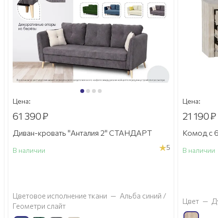
Цена:
Цена:
61 390
₽
21 190
₽
Диван-кровать "Анталия 2" СТАНДАРТ
Комод с 6
5
В наличии
В наличии
а
Цветовое исполнение ткани
—
Альба синий /
Цвет
—
Д
Геометри слайт