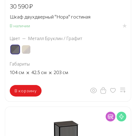
30 590
₽
Шкаф двухдверный "Нора" гостиная
В наличии
Цвет
—
Металл Бруклин / Графит
Габариты
×
×
104
см
42.5
см
203
см
В корзину