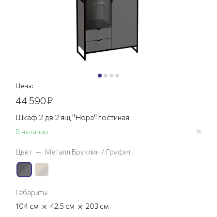
Цена:
44 590
₽
Шкаф 2 дв 2 ящ "Нора" гостиная
В наличии
Цвет
—
Металл Бруклин / Графит
Габариты
×
×
104
см
42.5
см
203
см