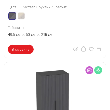
Цвет
—
Металл Бруклин / Графит
Габариты
×
×
49.5
см
53
см
216
см
В корзину