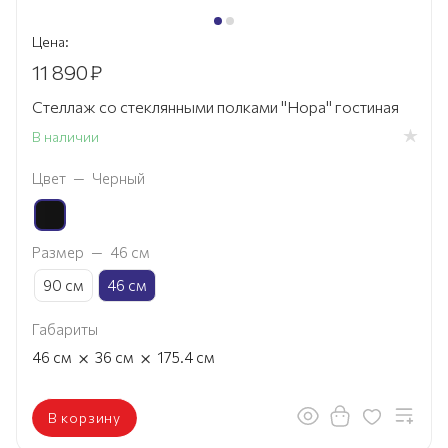
Цена:
11 890
₽
Стеллаж со стеклянными полками "Нора" гостиная
В наличии
Цвет
—
Черный
Размер
—
46 см
90 см
46 см
Габариты
×
×
46
см
36
см
175.4
см
В корзину