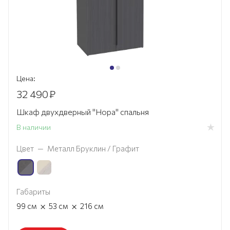
Цена:
32 490
₽
Шкаф двухдверный "Нора" спальня
В наличии
Цвет
—
Металл Бруклин / Графит
Габариты
×
×
99
см
53
см
216
см