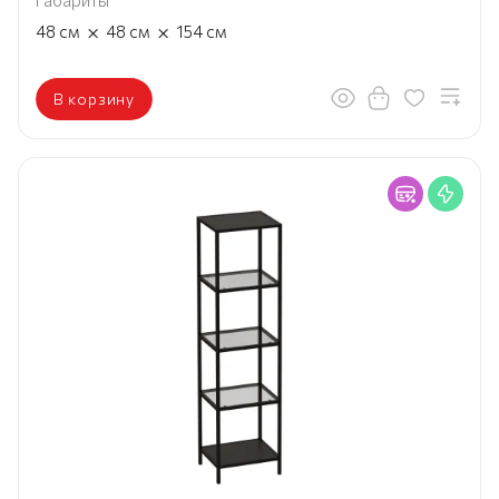
Габариты
×
×
48
см
48
см
154
см
В корзину