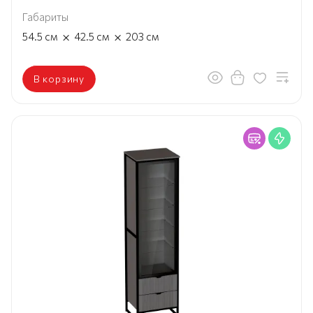
Габариты
×
×
54.5
см
42.5
см
203
см
В корзину