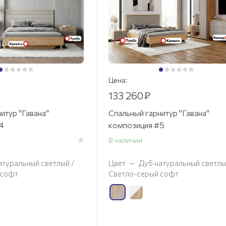
Цена:
133 260
₽
итур "Гавана"
Спальный гарнитур "Гавана"
4
композиция #5
В наличии
атуральный светлый /
Цвет
—
Дуб натуральный светлы
 софт
Светло-серый софт