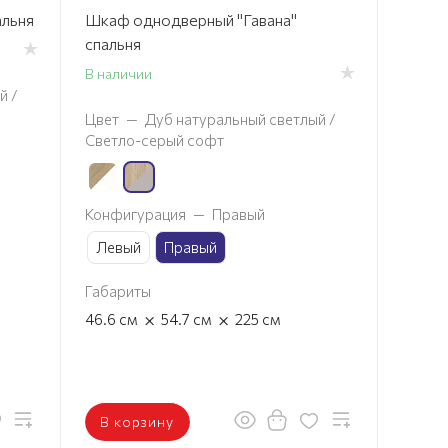
альня
Шкаф однодверный "Гавана"
спальня
В наличии
й /
Цвет
—
Дуб натуральный светлый /
Светло-серый софт
Конфигурация
—
Правый
Левый
Правый
Габариты
×
×
46.6
см
54.7
см
225
см
В корзину