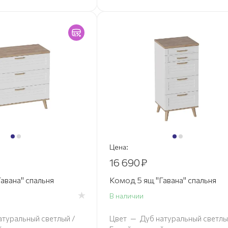
Цена:
16 690
₽
авана" спальня
Комод 5 ящ "Гавана" спальня
В наличии
атуральный светлый /
Цвет
—
Дуб натуральный светлы