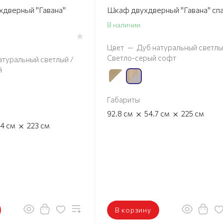
дверный "Гавана"
Шкаф двухдверный "Гавана" сп
В наличии
Цвет
—
Дуб натуральный светлы
Светло-серый софт
атуральный светлый /
й
Габариты
×
×
92.8
см
54.7
см
225
см
×
.4
см
223
см
В корзину