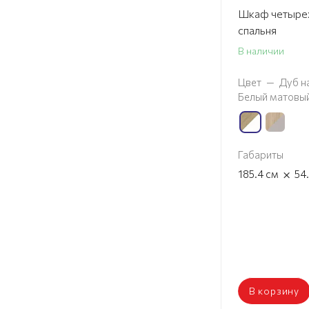
Шкаф четырех
спальня
В наличии
Цвет
—
Дуб н
Белый матовы
Габариты
×
185.4
см
54
В корзину