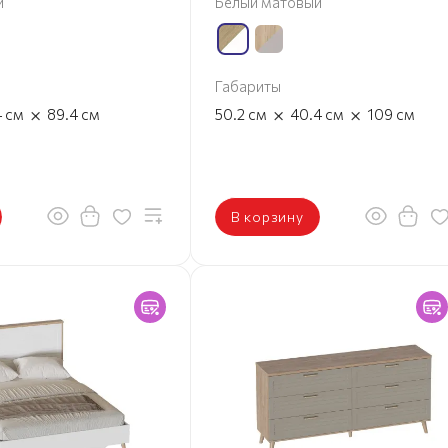
й
Белый матовый
Габариты
×
×
×
4
см
89.4
см
50.2
см
40.4
см
109
см
В корзину