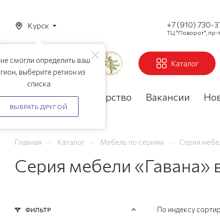
+7 (910) 730-
Курск
ТЦ "Поворот", пр-т
не смогли определить ваш
Каталог
гион, выберите регион из
списка
Акции
Партнерство
Вакансии
Но
ВЫБРАТЬ ДРУГОЙ
—
—
—
Главная
Каталог
Мебель по сериям
Серия мебе
Серия мебели «Гавана» 
По индексу сорти
ФИЛЬТР