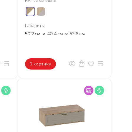
Белый матовый
Габариты
×
×
50.2
см
40.4
см
53.6
см
В корзину