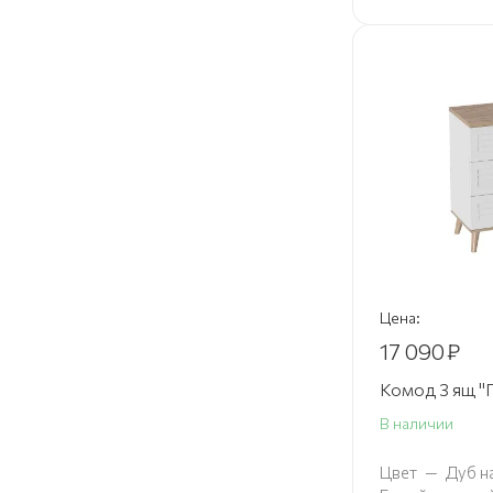
Цена:
17 090
₽
Комод 3 ящ "Г
В наличии
Цвет
—
Дуб н