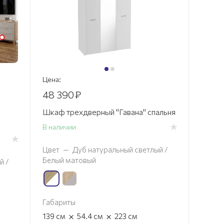
Цена:
48 390
₽
Шкаф трехдверный "Гавана" спальня
В наличии
Цвет
—
Дуб натуральный светлый /
Белый матовый
й /
Габариты
×
×
139
см
54.4
см
223
см