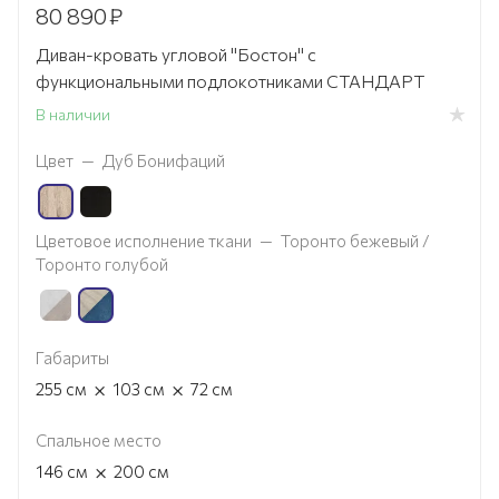
80 890
₽
Диван-кровать угловой "Бостон" с
функциональными подлокотниками СТАНДАРТ
В наличии
Цвет
—
Дуб Бонифаций
Цветовое исполнение ткани
—
Торонто бежевый /
Торонто голубой
Габариты
×
×
255
см
103
см
72
см
Спальное место
×
146
см
200
см