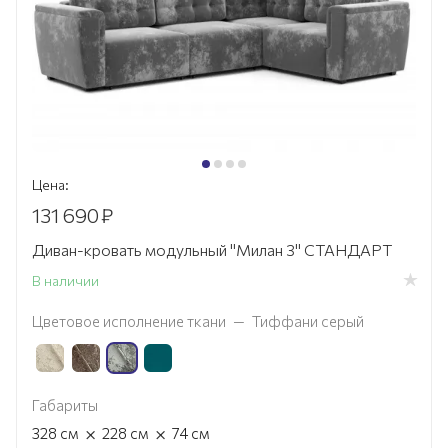
Цена:
131 690
₽
Диван-кровать модульный "Милан 3" СТАНДАРТ
В наличии
Цветовое исполнение ткани
—
Тиффани серый
Габариты
×
×
328
см
228
см
74
см