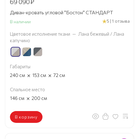
69 090
₽
Диван-кровать угловой "Бостон" СТАНДАРТ
5 | 1 отзыва
В наличии
Цветовое исполнение ткани
—
Лана бежевый / Лана
капучино
Габариты
×
×
240
см
153
см
72
см
Спальное место
×
146
см
200
см
В корзину