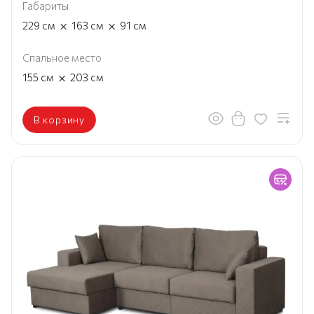
Габариты
×
×
229
см
163
см
91
см
Спальное место
×
155
см
203
см
В корзину