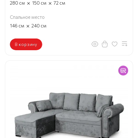
×
×
280
см
150
см
72
см
Спальное место
×
146
см
240
см
В корзину