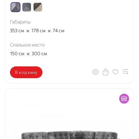
Габариты
×
×
353
см
178
см
74
см
Спальное место
×
150
см
300
см
В корзину