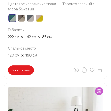
Цветовое исполнение ткани
—
Торонто зеленый /
Мора бежевый
Габариты
×
×
222
см
142
см
85
см
Спальное место
×
120
см
190
см
В корзину