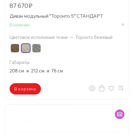
87 670
₽
Диван модульный "Торонто 5" СТАНДАРТ
В наличии
Цветовое исполнение ткани
—
Торонто бежевый
Габариты
×
×
208
см
212
см
76
см
В корзину