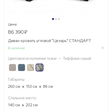
Цена:
86 390
₽
Диван-кровать угловой "Цезарь" СТАНДАРТ
В наличии
Цветовое исполнение ткани
—
Тиффани серый
Габариты
×
×
260
см
153
см
86
см
Спальное место
×
140
см
202
см