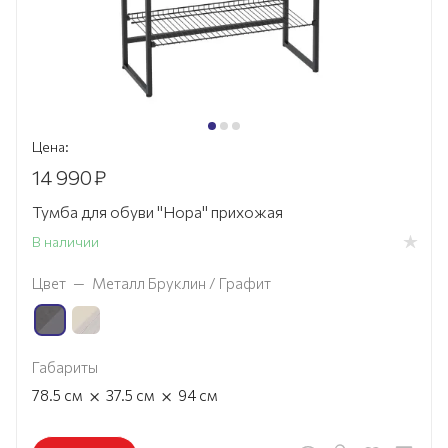
Цена:
14 990
₽
Тумба для обуви "Нора" прихожая
В наличии
Цвет
—
Металл Бруклин / Графит
Габариты
×
×
78.5
см
37.5
см
94
см