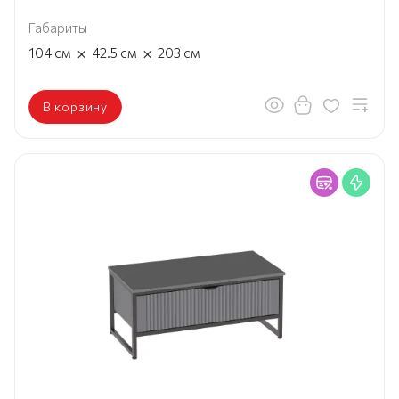
Габариты
×
×
104
см
42.5
см
203
см
В корзину