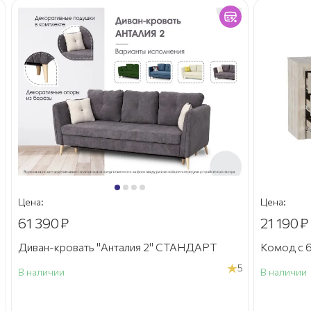
Цена:
Цена:
61 390
₽
21 190
₽
Диван-кровать "Анталия 2" СТАНДАРТ
Комод с 6
5
В наличии
В наличии
а