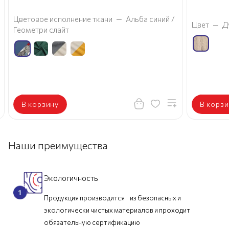
Цветовое исполнение ткани
—
Альба синий /
Цвет
—
Д
Геометри слайт
В корзину
В корзи
Наши преимущества
Экологичность
Продукция производится из безопасных и
экологически чистых материалов и проходит
обязательную сертификацию