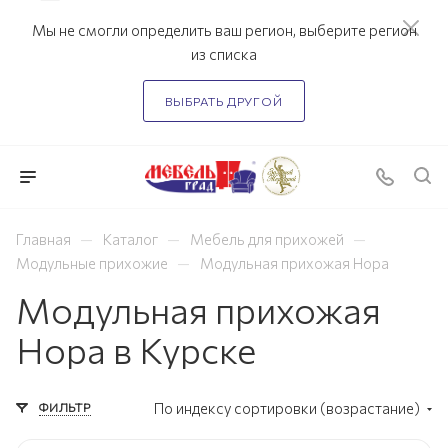
Мы не смогли определить ваш регион, выберите регион
из списка
ВЫБРАТЬ ДРУГОЙ
—
—
—
Главная
Каталог
Мебель для прихожей
—
Модульные прихожие
Модульная прихожая Нора
Модульная прихожая
Нора в Курске
ФИЛЬТР
По индексу сортировки (возрастание)