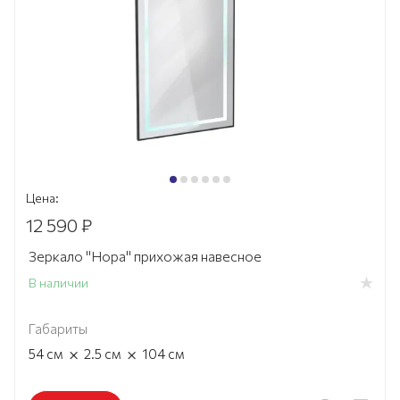
Цена:
12 590 ₽
Зеркало "Нора" прихожая навесное
В наличии
Габариты
×
×
54
см
2.5
см
104
см