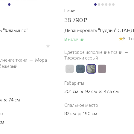
Цена:
38 790
₽
ь "Фламинго"
Диван-кровать "Гудвин" СТАН
5 | 1
В наличии
Цветовое исполнение ткани
—
Тиффани серый
лнение ткани
—
Мора
 бежевый
Габариты
×
×
201
см
92
см
47.5
см
×
м
74
см
Спальное место
×
то
82
см
190
см
см