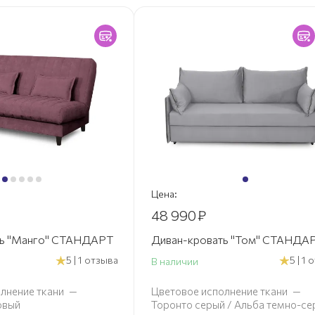
Цена:
48 990
₽
ть "Манго" СТАНДАРТ
Диван-кровать "Том" СТАНДА
5 | 1 отзыва
5 | 1
В наличии
лнение ткани
—
Цветовое исполнение ткани
—
овый
Торонто серый / Альба темно-се