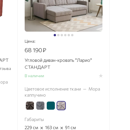
Цена:
68 190
₽
ДАРТ
Угловой диван-кровать "Ларио"
СТАНДАРТ
 отзыва
В наличии
ора
Цветовое исполнение ткани
—
Мора
каппучино
Габариты
×
×
229
см
163
см
91
см