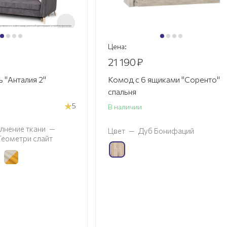
Цена:
21 190
₽
 "Анталия 2"
Комод с 6 ящиками "Соренто"
спальня
5
В наличии
лнение ткани
—
Цвет
—
Дуб Бонифаций
 Геометри слайт