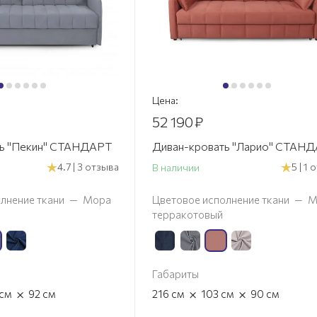
Цена:
52 190
₽
ть "Пекин" СТАНДАРТ
Диван-кровать "Ларио" СТАН
4.7 | 3 отзыва
5 | 1
В наличии
лнение ткани
—
Мора
Цветовое исполнение ткани
—
М
терракотовый
Габариты
×
×
×
см
92
см
216
см
103
см
90
см