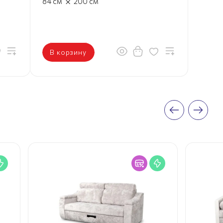
×
84
см
200
см
В корзину