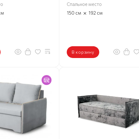
то
Спальное место
×
см
150
см
192
см
В корзину