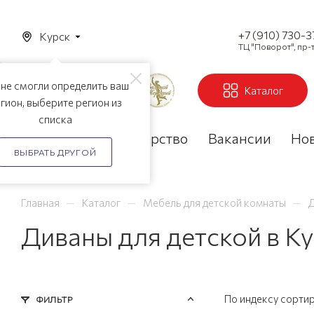
+7 (910) 730-
Курск
ТЦ "Поворот", пр-т
не смогли определить ваш
Каталог
гион, выберите регион из
списка
Акции
Партнерство
Вакансии
Но
ВЫБРАТЬ ДРУГОЙ
—
—
—
Главная
Каталог
Мебель для детской комнаты
Д
Диваны для детской в К
По индексу сорти
ФИЛЬТР