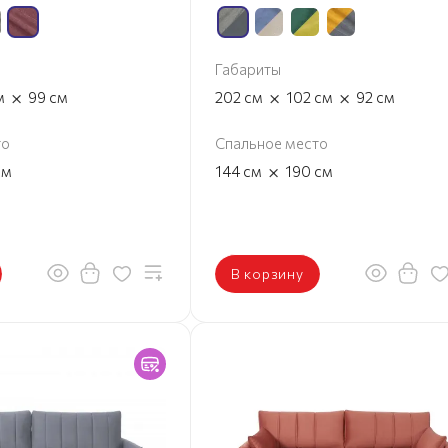
Габариты
×
×
×
м
99
см
202
см
102
см
92
см
то
Спальное место
×
см
144
см
190
см
В корзину