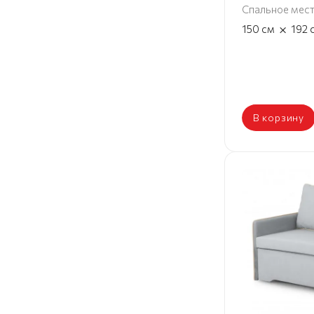
Спальное мес
×
150
см
192
В корзину