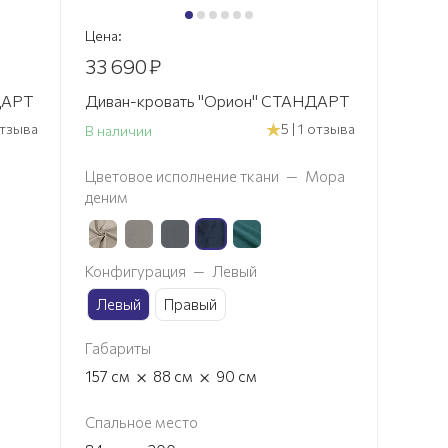
Цена:
33 690
₽
ДАРТ
Диван-кровать "Орион" СТАНДАРТ
 отзыва
5 | 1 отзыва
В наличии
Цветовое исполнение ткани
—
Мора
деним
Конфигурация
—
Левый
Левый
Правый
Габариты
×
×
157
см
88
см
90
см
Спальное место