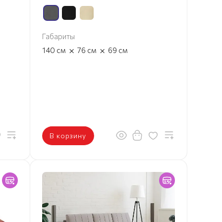
Габариты
×
×
140
см
76
см
69
см
В корзину