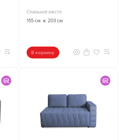
Спальное место
×
155
см
203
см
В корзину