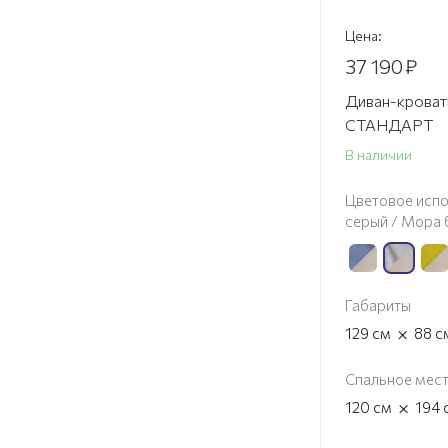
Цена:
37 190
₽
Диван-кроват
СТАНДАРТ
В наличии
Цветовое испо
серый / Мора
Габариты
×
129
см
88
с
Спальное мес
×
120
см
194