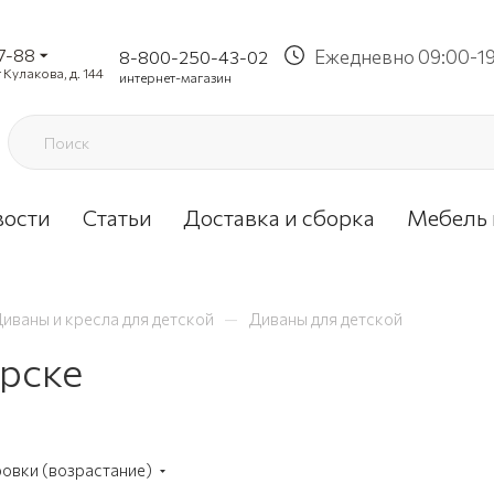
37-88
Ежедневно 09:00-1
8-800-250-43-02
 Кулакова, д. 144
интернет-магазин
вости
Статьи
Доставка и сборка
Мебель 
—
иваны и кресла для детской
Диваны для детской
урске
ровки (возрастание)