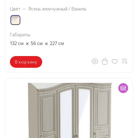
Цвет
—
Ясень жемчужный / Ваниль
Габариты
×
×
132
см
56
см
227
см
В корзину