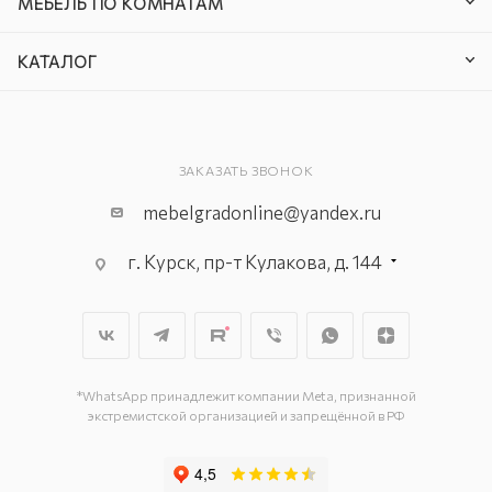
МЕБЕЛЬ ПО КОМНАТАМ
КАТАЛОГ
ЗАКАЗАТЬ ЗВОНОК
mebelgradonline@yandex.ru
г. Курск, пр-т Кулакова, д. 144
г. Курск. пр-кт Дружбы, д. 9а, 3
этаж
г. Курск, ул. Карла Маркса, д. 68
(минус 1 этаж)
*WhatsApp принадлежит компании Meta, признанной
экстремистской организацией и запрещённой в РФ