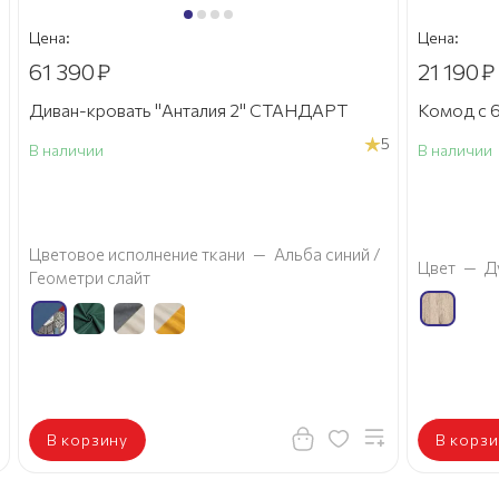
Цена:
Цена:
61 390
₽
21 190
₽
Диван-кровать "Анталия 2" СТАНДАРТ
Комод с 6
5
В наличии
В наличии
а
Цветовое исполнение ткани
—
Альба синий /
Цвет
—
Д
Геометри слайт
В корзину
В корзи