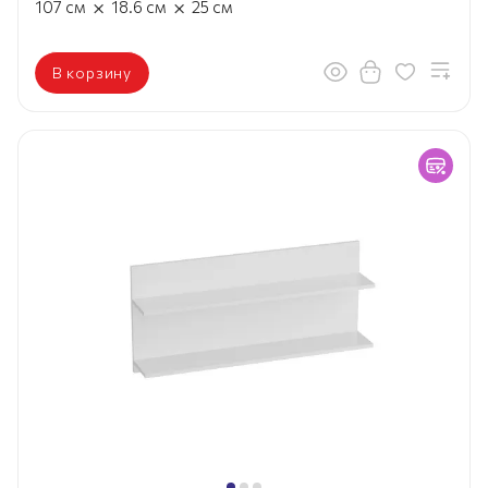
×
×
107
см
18.6
см
25
см
В корзину