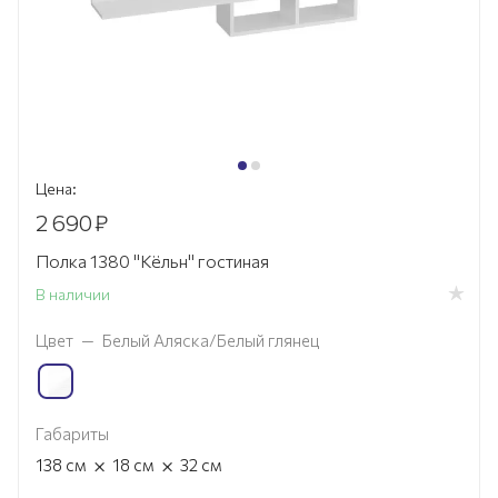
Цена:
2 690
₽
Полка 1380 "Кёльн" гостиная
В наличии
Цвет
—
Белый Аляска/Белый глянец
Габариты
×
×
138
см
18
см
32
см