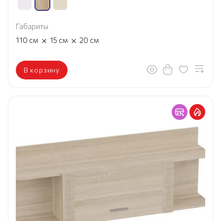
Габариты
×
×
110
см
15
см
20
см
В корзину