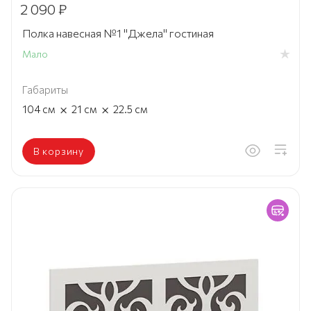
2 090 ₽
Полка навесная №1 "Джела" гостиная
Мало
Габариты
×
×
104
см
21
см
22.5
см
В корзину