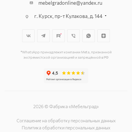
mebelgradonline@yandex.ru
г. Курск, пр-т Кулакова, д. 144
г. Курск. пр-кт Дружбы, д. 9а, 3
этаж
г. Курск, ул. Карла Маркса, д. 68
(минус 1 этаж)
*WhatsApp принадлежит компании Meta, признанной
экстремистской организацией и запрещённой в РФ
2026 © Фабрика «Мебельград»
Соглашение на обработку персональных данных
Политика обработки персональных данных