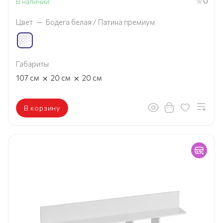
0
В наличии
Цвет
—
Бодега белая / Патина премиум
Габариты
×
×
107
см
20
см
20
см
В корзину