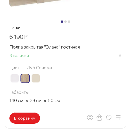
Цена:
6 190
₽
Полка закрытая "Элана" гостиная
В наличии
Цвет
—
Дуб Сонома
Габариты
×
×
140
см
29
см
50
см
В корзину