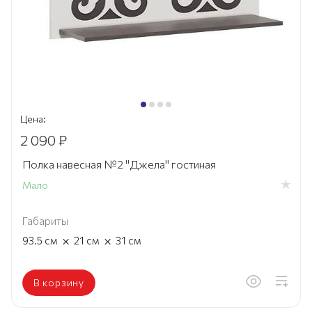
Цена:
2 090 ₽
Полка навесная №2 "Джела" гостиная
Мало
Габариты
×
×
93.5
см
21
см
31
см
В корзину