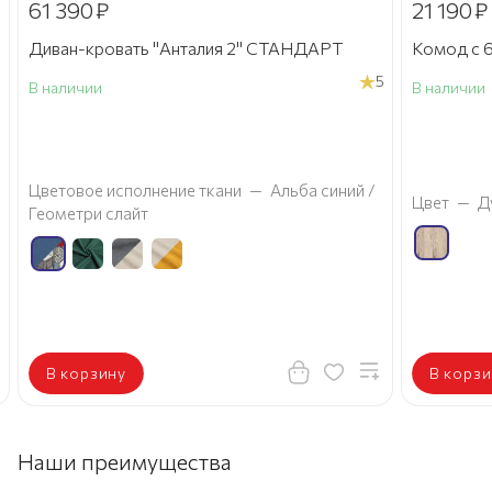
61 390
₽
21 190
₽
Диван-кровать "Анталия 2" СТАНДАРТ
Комод с 6
5
В наличии
В наличии
а
Цветовое исполнение ткани
—
Альба синий /
Цвет
—
Д
Геометри слайт
В корзину
В корзи
Наши преимущества