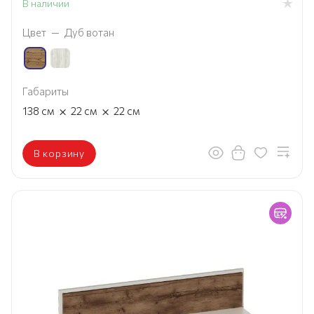
В наличии
Цвет
—
Дуб вотан
Габариты
×
×
138
см
22
см
22
см
В корзину