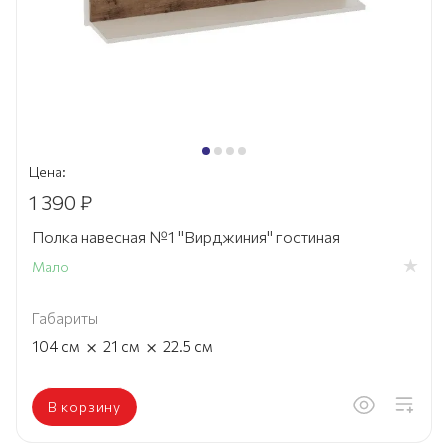
Цена:
1 390 ₽
Полка навесная №1 "Вирджиния" гостиная
Мало
Габариты
×
×
104
см
21
см
22.5
см
В корзину