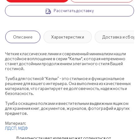
Рассчитать доставку
Описание
Характеристики
Доставка и сборк
Четкие классические линии и современный минимализм нашли
достойное воплощение в серии "Кельн", которая непременно
станет достойным продолжением элегантного стиля Вашей
гостиной.
Тумба для гостиной “Кельн” - это стильное и функциональное
решение для вашего интерьера. Она выполнена из качественных
материалов, что гарантирует ее долговечность, надежность и
безопасность.
Тумба оснащена полками и вместительным выдвижным ящиком
для хранения книг, документов, журналов, фотографий и других
предметов.
Материал:
ЛДСП,
МДФ
В реальности цвет изделия может отличаться от