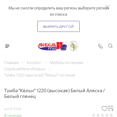
Мы не смогли определить ваш регион, выберите регион
из списка
ВЫБРАТЬ ДРУГОЙ
—
—
—
Главная
Каталог
Мебель по сериям
—
Серия мебели «Кельн»
Тумба 1220 (высокая) "Кёльн" гостиная
Тумба "Кёльн" 1220 (высокая) Белый Аляска /
Белый глянец
арт.#
17236
В наличии