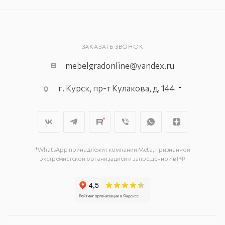
ЗАКАЗАТЬ ЗВОНОК
mebelgradonline@yandex.ru
г. Курск, пр-т Кулакова, д. 144
г. Курск. пр-кт Дружбы, д. 9а, 3
этаж
г. Курск, ул. Карла Маркса, д. 68
(минус 1 этаж)
*WhatsApp принадлежит компании Meta, признанной
экстремистской организацией и запрещённой в РФ