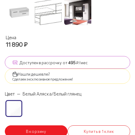
Цена
11 890
₽
Доступен
в рассрочку
от
495
₽/мес
Нашли дешевле?
Сделаем эксклюзивное предложение!
Цвет
—
Белый Аляска/Белый глянец
В корзину
Купить в 1 клик