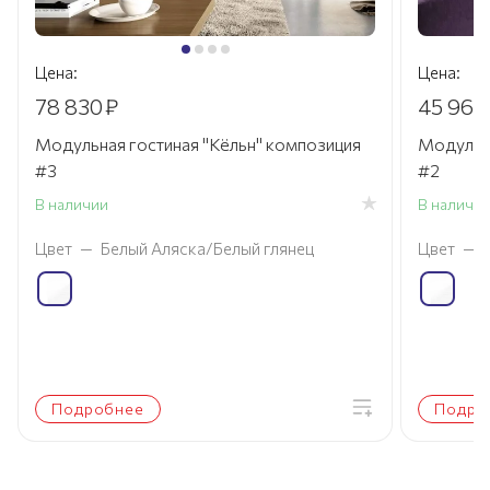
Цена:
Цена:
78 830
₽
45 960
Модульная гостиная "Кёльн" композиция
Модульна
#3
#2
В наличии
В наличи
Цвет
—
Белый Аляска/Белый глянец
Цвет
—
Подробнее
Подро