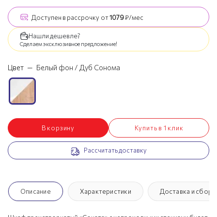
Доступен
в рассрочку
от
1079
₽/мес
Нашли дешевле?
Сделаем эксклюзивное предложение!
Цвет
—
Белый фон / Дуб Сонома
В корзину
Купить в 1 клик
Рассчитать доставку
Описание
Характеристики
Доставка и сборк