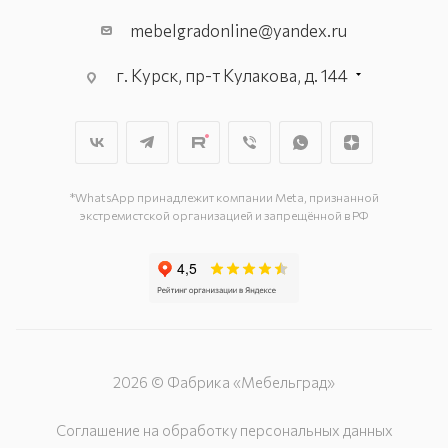
mebelgradonline@yandex.ru
г. Курск, пр-т Кулакова, д. 144
г. Курск. пр-кт Дружбы, д. 9а, 3
этаж
г. Курск, ул. Карла Маркса, д. 68
(минус 1 этаж)
*WhatsApp принадлежит компании Meta, признанной
экстремистской организацией и запрещённой в РФ
2026 © Фабрика «Мебельград»
Соглашение на обработку персональных данных