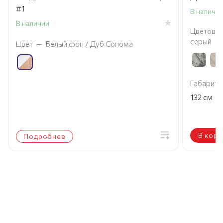
#1
В наличи
В наличии
Цветовое
серый
Цвет
—
Белый фон / Дуб Сонома
Габариты
×
132
см
В корз
Подробнее