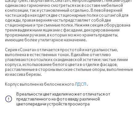
Шкаф трехстворчатый «Соната» с непроходными стенками будет
одинаково гармонично смотреться как в составе мебельной
композиции, так и установленный отдельно. В левой верхней
части шкафа находятся две стационарные полки со штангой для
одежды, правая верхняя часть представляет собой две
стационарные и три съемные полки. Нижняя секция оборудована
тремя выдвижными ящиками с фасадами, декорированными
прорезными ручками, в которых можно хранить предметы,
имеющие более утилитарное назначение.
Серия «Соната» отличается простотой и натуральностью,
выполнена в естественных тонах. В дизайне отчетливо
улавливаются отсылки к скандинавской эстетике: чистые линии
корпуса, использование белого цвета в отделке фасадов,
расставленные в стороны высокие стильные опоры, выполненные
из массива березы.
Корпус выполнен из белоснежного
ЛДСП
.
В реальности цвет изделия может отличаться от
представленного на фото ввиду различной
цветопередачи устройств просмотра