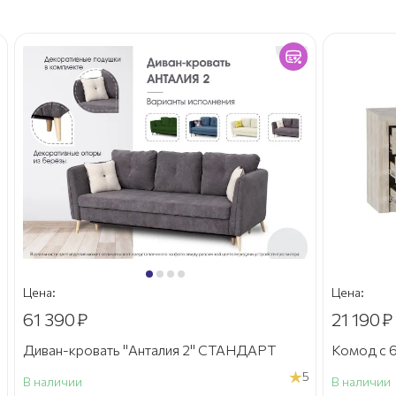
Цена:
Цена:
61 390
₽
21 190
₽
Диван-кровать "Анталия 2" СТАНДАРТ
Комод с 6
5
В наличии
В наличии