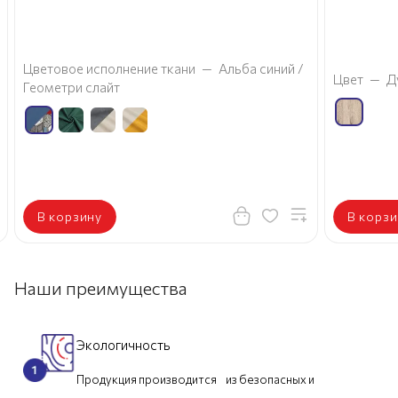
а
Цветовое исполнение ткани
—
Альба синий /
Цвет
—
Д
Геометри слайт
В корзину
В корзи
Наши преимущества
Экологичность
Продукция производится из безопасных и