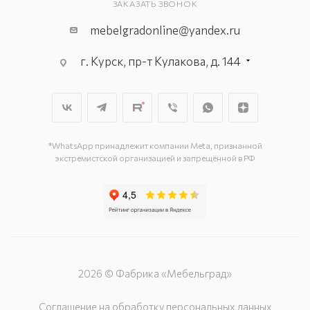
ЗАКАЗАТЬ ЗВОНОК
mebelgradonline@yandex.ru
г. Курск, пр-т Кулакова, д. 144
г. Курск. пр-кт Дружбы, д. 9а, 3
этаж
г. Курск, ул. Карла Маркса, д. 68
(минус 1 этаж)
*WhatsApp принадлежит компании Meta, признанной
экстремистской организацией и запрещённой в РФ
2026 © Фабрика «Мебельград»
Соглашение на обработку персональных данных