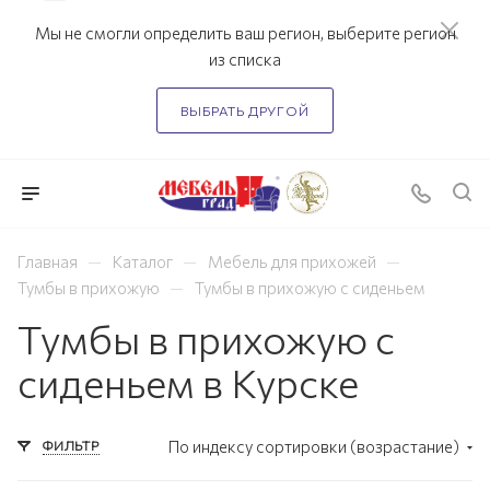
Мы не смогли определить ваш регион, выберите регион
из списка
ВЫБРАТЬ ДРУГОЙ
—
—
—
Главная
Каталог
Мебель для прихожей
—
Тумбы в прихожую
Тумбы в прихожую с сиденьем
Тумбы в прихожую с
сиденьем в Курске
ФИЛЬТР
По индексу сортировки (возрастание)