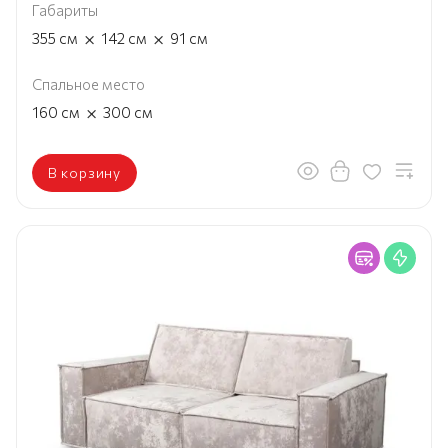
Габариты
×
×
355
см
142
см
91
см
Спальное место
×
160
см
300
см
В корзину