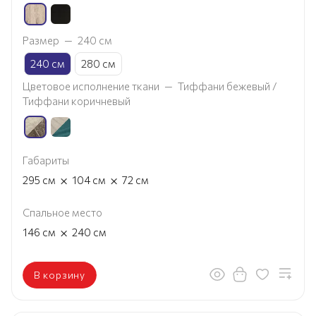
Размер
—
240 см
240 см
280 см
Цветовое исполнение ткани
—
Тиффани бежевый /
Тиффани коричневый
Габариты
×
×
295
см
104
см
72
см
Спальное место
×
146
см
240
см
В корзину