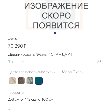
Цена:
70 290
₽
Диван-кровать "Милан" СТАНДАРТ
0
В наличии
Цветовое исполнение ткани
—
Мора Океан
Габариты
×
×
258
см
113
см
100
см