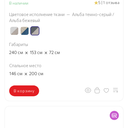
5 | 1 отзыва
В наличии
Цветовое исполнение ткани
—
Альба темно-серый /
Альба бежевый
Габариты
×
×
240
см
153
см
72
см
Спальное место
×
146
см
200
см
В корзину