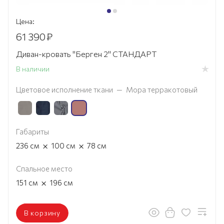
Цена:
61 390
₽
Диван-кровать "Берген 2" СТАНДАРТ
В наличии
Цветовое исполнение ткани
—
Мора терракотовый
Габариты
×
×
236
см
100
см
78
см
Спальное место
×
151
см
196
см
В корзину