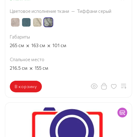
Цветовое исполнение ткани
—
Тиффани серый
Габариты
×
×
265
см
163
см
101
см
Спальное место
×
216.5
см
155
см
В корзину