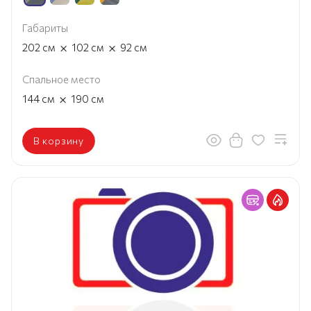
Габариты
×
×
202
см
102
см
92
см
Спальное место
×
144
см
190
см
В корзину