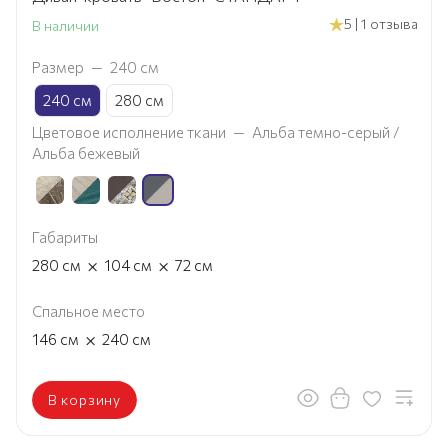
5 | 1 отзыва
В наличии
Размер
—
240 см
240 см
280 см
Цветовое исполнение ткани
—
Альба темно-серый /
Альба бежевый
Габариты
×
×
280
см
104
см
72
см
Спальное место
×
146
см
240
см
В корзину