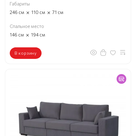
Габариты
×
×
246
см
110
см
71
см
Спальное место
×
146
см
194
см
В корзину