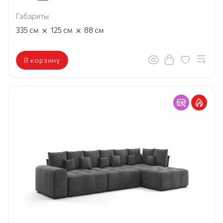
Габариты
×
×
335
см
125
см
88
см
В корзину