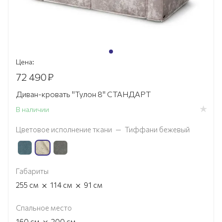
Цена:
72 490
₽
Диван-кровать "Тулон 8" СТАНДАРТ
В наличии
Цветовое исполнение ткани
—
Тиффани бежевый
Габариты
×
×
255
см
114
см
91
см
Спальное место
×
160
см
200
см