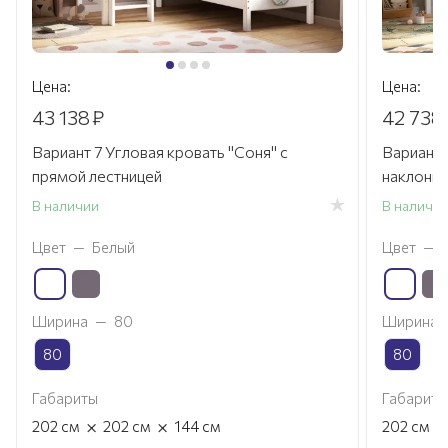
Цена:
Цена:
43 138
₽
42 738
Вариант 7 Угловая кровать "Соня" с
Вариант 
прямой лестницей
наклонно
В наличии
В наличи
Цвет
—
Белый
Цвет
—
Ширина
—
80
Ширина
80
80
Габариты
Габариты
×
×
×
202
см
202
см
144
см
202
см