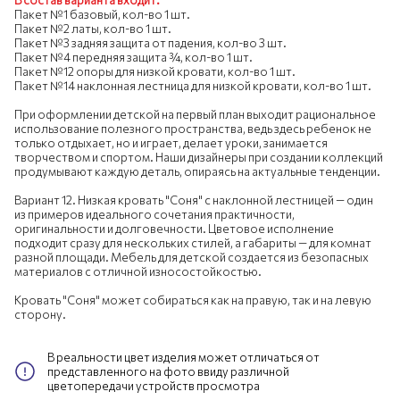
В состав варианта входит:
Пакет №1 базовый, кол-во 1 шт.
Пакет №2 латы, кол-во 1 шт.
Пакет №3 задняя защита от падения, кол-во 3 шт.
Пакет №4 передняя защита ¾, кол-во 1 шт.
Пакет №12 опоры для низкой кровати, кол-во 1 шт.
Пакет №14 наклонная лестница для низкой кровати, кол-во 1 шт.
При оформлении детской на первый план выходит рациональное
использование полезного пространства, ведь здесь ребенок не
только отдыхает, но и играет, делает уроки, занимается
творчеством и спортом. Наши дизайнеры при создании коллекций
продумывают каждую деталь, опираясь на актуальные тенденции.
Вариант 12. Низкая кровать "Соня" с наклонной лестницей — один
из примеров идеального сочетания практичности,
оригинальности и долговечности. Цветовое исполнение
подходит сразу для нескольких стилей, а габариты — для комнат
разной площади. Мебель для детской создается из безопасных
материалов с отличной износостойкостью.
Кровать "Соня" может собираться как на правую, так и на левую
сторону.
В реальности цвет изделия может отличаться от
представленного на фото ввиду различной
цветопередачи устройств просмотра