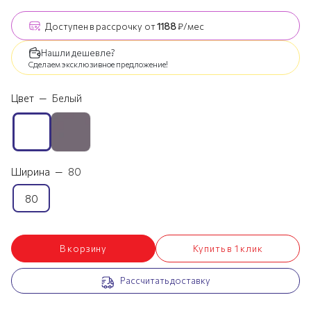
Доступен
в рассрочку
от
1188
₽/мес
Нашли дешевле?
Сделаем эксклюзивное предложение!
Цвет
—
Белый
Ширина
—
80
80
В корзину
Купить в 1 клик
Рассчитать доставку