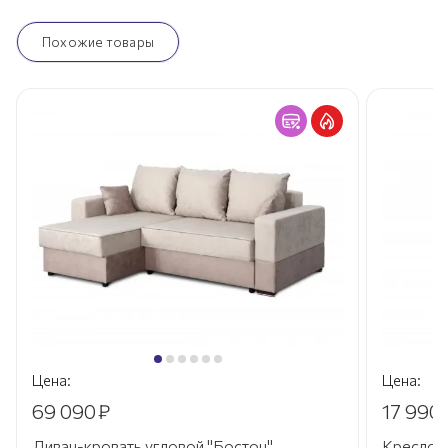
Похожие товары
Цена:
Цена:
69 090
₽
17 990
Диван-кровать угловой "Бостон"
Кресло 