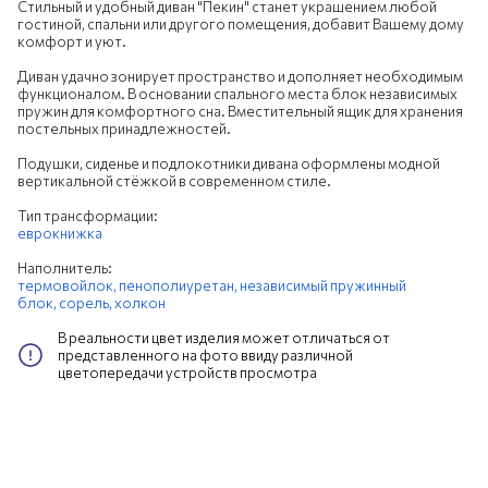
Стильный и удобный диван "Пекин" станет украшением любой
гостиной, спальни или другого помещения, добавит Вашему дому
комфорт и уют.
Диван удачно зонирует пространство и дополняет необходимым
функционалом. В основании спального места блок независимых
пружин для комфортного сна. Вместительный ящик для хранения
постельных принадлежностей.
Подушки, сиденье и подлокотники дивана оформлены модной
вертикальной стёжкой в современном стиле.
Тип трансформации:
еврокнижка
Наполнитель:
термовойлок,
пенополиуретан,
независимый пружинный
блок,
сорель,
холкон
В реальности цвет изделия может отличаться от
представленного на фото ввиду различной
цветопередачи устройств просмотра