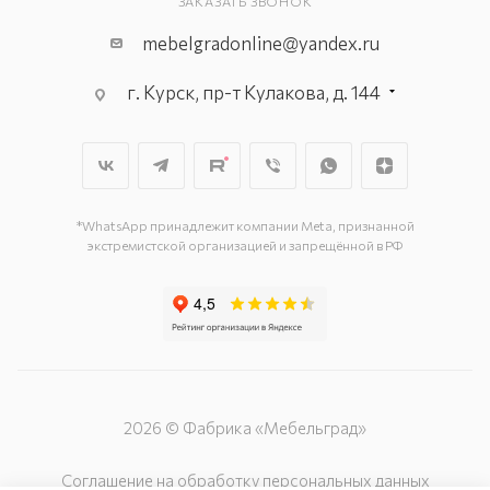
ЗАКАЗАТЬ ЗВОНОК
mebelgradonline@yandex.ru
г. Курск, пр-т Кулакова, д. 144
г. Курск. пр-кт Дружбы, д. 9а, 3
этаж
г. Курск, ул. Карла Маркса, д. 68
(минус 1 этаж)
*WhatsApp принадлежит компании Meta, признанной
экстремистской организацией и запрещённой в РФ
2026 © Фабрика «Мебельград»
Соглашение на обработку персональных данных