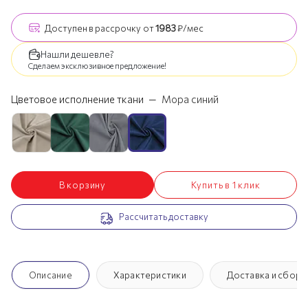
Доступен
в рассрочку
от
1983
₽/мес
Нашли дешевле?
Сделаем эксклюзивное предложение!
Цветовое исполнение ткани
—
Мора синий
В корзину
Купить в 1 клик
Рассчитать доставку
Описание
Характеристики
Доставка и сборк