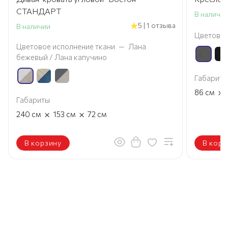
СТАНДАРТ
В наличи
5 | 1 отзыва
В наличии
Цветовое
Цветовое исполнение ткани
—
Лана
бежевый / Лана капучино
Габариты
×
86
см
Габариты
×
×
240
см
153
см
72
см
В корзину
В корз