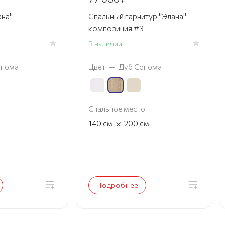
на"
Спальный гарнитур "Элана"
2
композиция #3
В наличии
онома
Цвет
—
Дуб Сонома
Спальное место
×
140
см
200
см
Подробнее