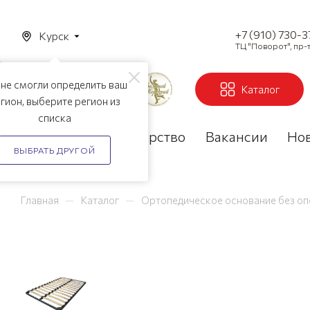
+7 (910) 730-
Курск
ТЦ "Поворот", пр-т
не смогли определить ваш
Каталог
гион, выберите регион из
списка
Акции
Партнерство
Вакансии
Но
ВЫБРАТЬ ДРУГОЙ
—
—
Главная
Каталог
Ортопедическое основание без о