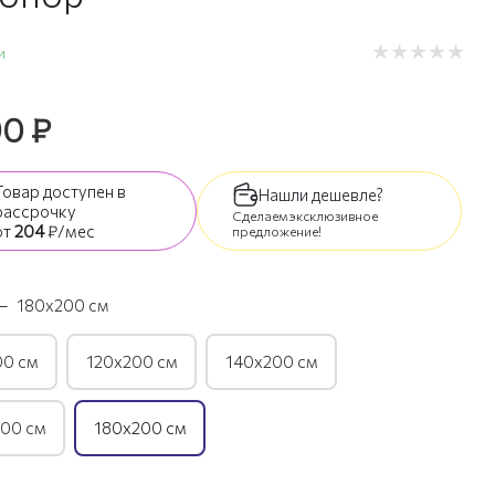
и
90
₽
Товар доступен
в
Нашли дешевле?
рассрочку
Сделаем эксклюзивное
от
204
₽/мес
предложение!
—
180х200 см
00 см
120х200 см
140х200 см
00 см
180х200 см