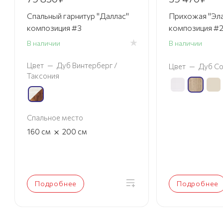
Спальный гарнитур "Даллас"
Прихожая "Эла
композиция #3
композиция #
В наличии
В наличии
Цвет
—
Дуб Винтерберг /
Цвет
—
Дуб С
Таксония
Спальное место
×
160
см
200
см
Подробнее
Подробнее