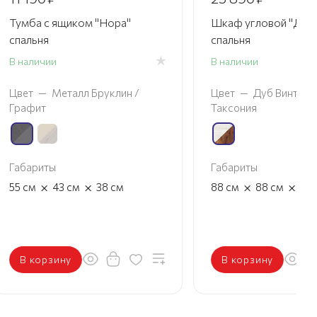
Тумба с ящиком "Нора"
Шкаф угловой "Далл
спальня
спальня
В наличии
В наличии
Цвет
—
Металл Бруклин /
Цвет
—
Дуб Винтерб
Графит
Таксония
Габариты
Габариты
×
×
×
×
55
см
43
см
38
см
88
см
88
см
21
В корзину
В корзину