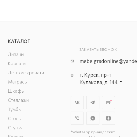
КАТАЛОГ
ЗАКАЗАТЬ ЗВОНОК
Диваны
mebelgradonline@yande
Кровати
Детские кровати
г. Курск, пр-т
Матрасы
Кулакова, д. 144
г. Курск. пр-кт
Шкафы
Дружбы, д. 9а, 3
Стеллажи
этаж
Тумбы
г. Курск, ул. Карла
Столы
Маркса, д. 68
(минус 1 этаж)
Стулья
*WhatsApp принадлежит
Кресла