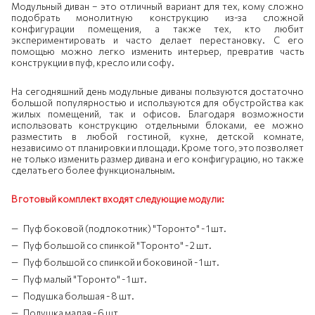
Модульный диван – это отличный вариант для тех, кому сложно
подобрать монолитную конструкцию из-за сложной
конфигурации помещения, а также тех, кто любит
экспериментировать и часто делает перестановку. С его
помощью можно легко изменить интерьер, превратив часть
конструкции в пуф, кресло или софу.
На сегодняшний день модульные диваны пользуются достаточно
большой популярностью и используются для обустройства как
жилых помещений, так и офисов. Благодаря возможности
использовать конструкцию отдельными блоками, ее можно
разместить в любой гостиной, кухне, детской комнате,
независимо от планировки и площади. Кроме того, это позволяет
не только изменить размер дивана и его конфигурацию, но также
сделать его более функциональным.
В готовый комплект входят следующие модули:
Пуф боковой (подлокотник) "Торонто" - 1 шт.
Пуф большой со спинкой "Торонто" - 2 шт.
Пуф большой со спинкой и боковиной - 1 шт.
Пуф малый "Торонто" - 1 шт.
Подушка большая - 8 шт.
Подушка малая - 6 шт.