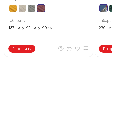
Габариты
Габариты
×
×
×
187
см
93
см
99
см
230
см
В корзину
В корз