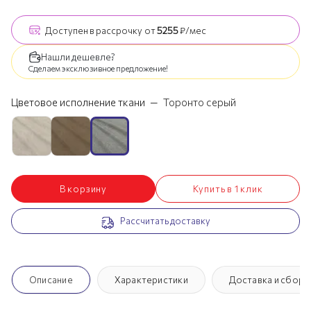
Доступен
в рассрочку
от
5255
₽/мес
Нашли дешевле?
Сделаем эксклюзивное предложение!
Цветовое исполнение ткани
—
Торонто серый
В корзину
Купить в 1 клик
Рассчитать доставку
Описание
Характеристики
Доставка и сборк