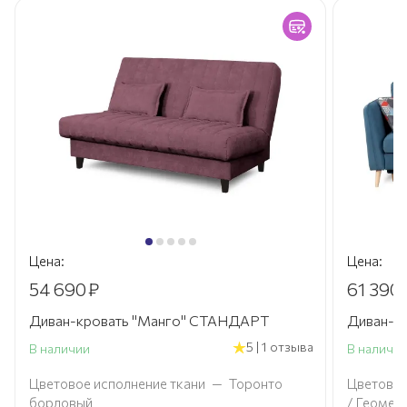
Цена:
Цена:
54 690
₽
61 390
Диван-кровать "Манго" СТАНДАРТ
Диван-к
5 | 1 отзыва
В наличии
В наличи
Цветовое исполнение ткани
—
Торонто
Цветовое
бордовый
/ Геомет