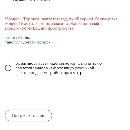
*Модель "Торонто" является модульной серией. Компоновка
модулей и их количество зависит от Ваших желаний и
возможностей Вашего пространства.
Наполнитель:
пенополиуретан,
холкон
В реальности цвет изделия может отличаться от
представленного на фото ввиду различной
цветопередачи устройств просмотра
Похожие товары