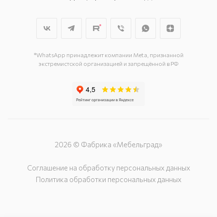
г. Курск. пр-кт Дружбы, д. 9а, 3
этаж
г. Курск, ул. Карла Маркса, д. 68
(минус 1 этаж)
*WhatsApp принадлежит компании Meta, признанной
экстремистской организацией и запрещённой в РФ
2026 © Фабрика «Мебельград»
Соглашение на обработку персональных данных
Политика обработки персональных данных