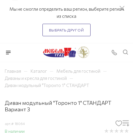
Мы не смогли определить ваш регион, выберите регион
из списка
ВЫБРАТЬ ДРУГОЙ
—
—
—
Главная
Каталог
Мебель для гостиной
—
Диваны и кресла для гостиной
Диван модульный "Торонто 1" СТАНДАРТ
Диван модульный "Торонто 1" СТАНДАРТ
Вариант 3
арт.#
18064
В наличии