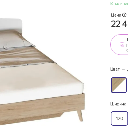
В наличи
Цена
22 
Цвет
—
Ширина
120