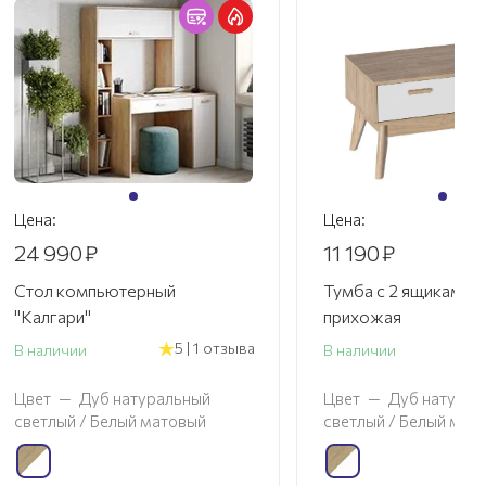
Цена:
Цена:
24 990
₽
11 190
₽
Стол компьютерный
Тумба с 2 ящиками "
"Калгари"
прихожая
5 | 1 отзыва
В наличии
В наличии
Цвет
—
Дуб натуральный
Цвет
—
Дуб натурал
светлый / Белый матовый
светлый / Белый мат