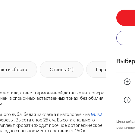
Выбер
вка и сборка
Отзывы (1)
Гарантия
ком стиле, станет гармоничной деталью интерьера
ей, в спокойных естественных тонах, без обилия
я.
ного дуба, белая накладка в изголовье - из
МДФ
ерезы. Высота опор 25 см. Высота спального
Цена дейст
омплект кровати входит прочное ортопедическое
розничных
а одно спальное место составляет 150 кг.