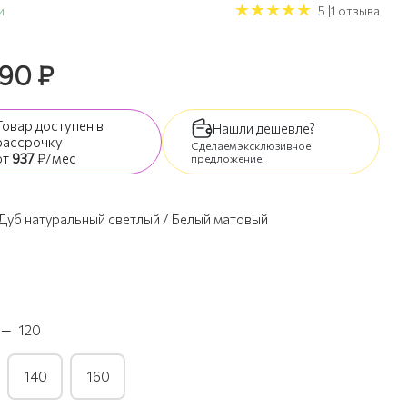
и
5 |1 отзыва
490
₽
Товар доступен
в
Нашли дешевле?
рассрочку
Сделаем эксклюзивное
от
937
₽/мес
предложение!
Дуб натуральный светлый / Белый матовый
—
120
140
160