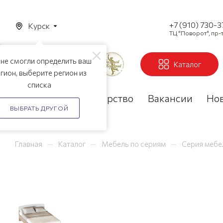
+7 (910) 730-
Курск
ТЦ "Поворот", пр-т
не смогли определить ваш
Каталог
гион, выберите регион из
списка
Акции
Партнерство
Вакансии
Но
ВЫБРАТЬ ДРУГОЙ
—
—
—
Главная
Каталог
Мебель по сериям
Серия мебе