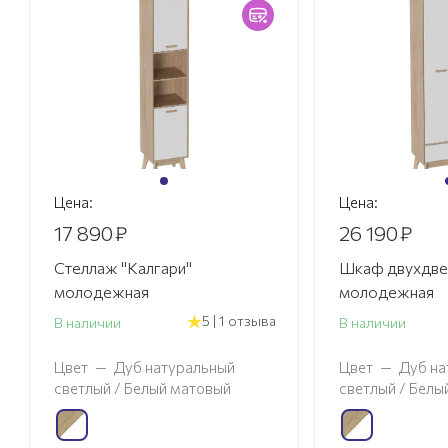
Цена:
Цена:
17 890
₽
26 190
₽
Стеллаж "Калгари"
Шкаф двухдве
молодежная
молодежная
5 | 1 отзыва
В наличии
В наличии
Цвет
—
Дуб натуральный
Цвет
—
Дуб на
светлый / Белый матовый
светлый / Белы