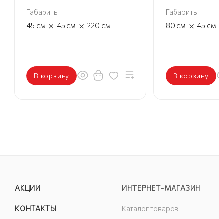
Габариты
Габариты
×
×
×
45
см
45
см
220
см
80
см
45
см
В корзину
В корзину
АКЦИИ
ИНТЕРНЕТ-МАГАЗИН
КОНТАКТЫ
Каталог товаров