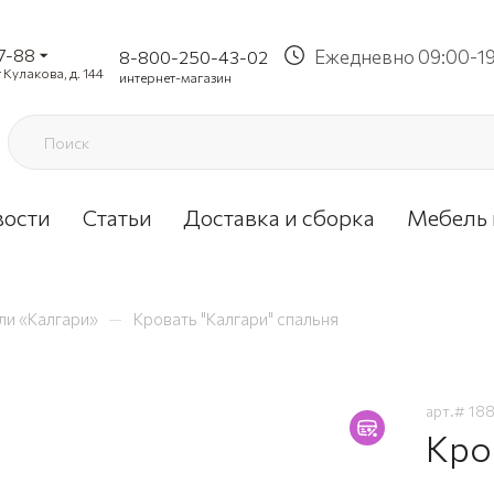
37-88
Ежедневно 09:00-1
8-800-250-43-02
 Кулакова, д. 144
интернет-магазин
вости
Статьи
Доставка и сборка
Мебель 
—
ли «Калгари»
Кровать "Калгари" спальня
арт.#
18
Кро