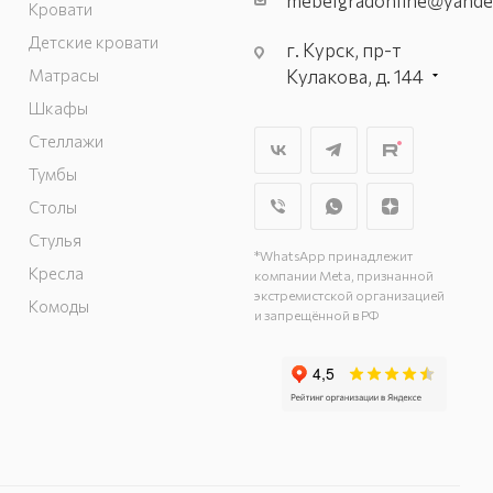
mebelgradonline@yande
Кровати
Детские кровати
г. Курск, пр-т
Матрасы
Кулакова, д. 144
г. Курск. пр-кт
Шкафы
Дружбы, д. 9а, 3
Стеллажи
этаж
Тумбы
г. Курск, ул. Карла
Столы
Маркса, д. 68
(минус 1 этаж)
Стулья
*WhatsApp принадлежит
Кресла
компании Meta, признанной
экстремистской организацией
Комоды
и запрещённой в РФ