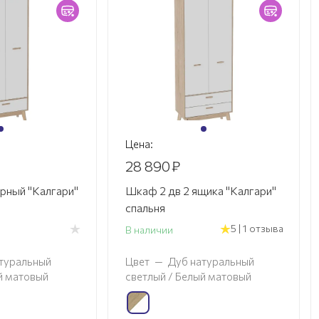
Цена:
28 890
₽
рный "Калгари"
Шкаф 2 дв 2 ящика "Калгари"
спальня
5 | 1 отзыва
В наличии
туральный
Цвет
—
Дуб натуральный
й матовый
светлый / Белый матовый