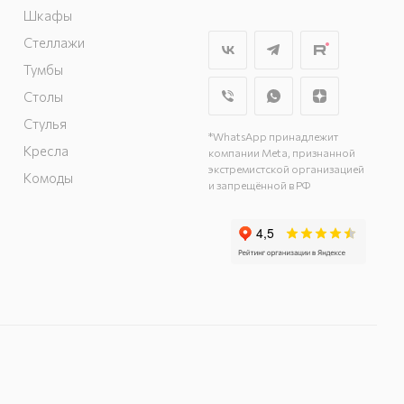
г. Курск. пр-кт
Шкафы
Дружбы, д. 9а, 3
Стеллажи
этаж
Тумбы
г. Курск, ул. Карла
Столы
Маркса, д. 68
(минус 1 этаж)
Стулья
*WhatsApp принадлежит
Кресла
компании Meta, признанной
экстремистской организацией
Комоды
и запрещённой в РФ