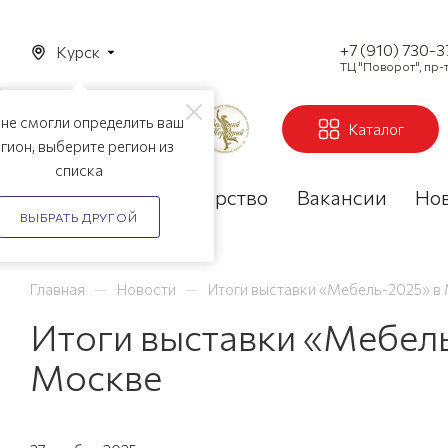
+7 (910) 730-
Курск
ТЦ "Поворот", пр-т
не смогли определить ваш
Каталог
гион, выберите регион из
списка
Акции
Партнерство
Вакансии
Но
ВЫБРАТЬ ДРУГОЙ
—
—
Главная
Новости
Итоги выставки «Мебель-2025» в
Итоги выставки «Мебель
Москве