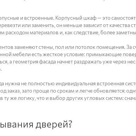
рпусные и встроенные. Корпусный шкаф — это самостоя
еревезти или заменить, он меньше зависит от качества с
им расходом материалов и, как следствие, более заметн
ентов заменяют стены, пол или потолок помещения. За с
оенной мебели есть жесткое условие: примыкающие пове
ся, а геометрия фасада начнет раздражать уже через не
.
да нужна не полностью индивидуальная встроенная систе
д заказ, зато проще по срокам и легче обновляется: од
ту же логику, что и выбор других угловых систем: сна
рывания дверей?