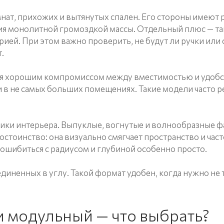
ат, прихожих и вытянутых спален. Его стороны имеют р
я монолитной громоздкой массы. Отдельный плюс — така
ей. При этом важно проверить, не будут ли ручки или с
.
я хорошим компромиссом между вместимостью и удобст
и в не самых больших помещениях. Такие модели часто 
ики интерьера. Выпуклые, вогнутые и волнообразные ф
стоинство: она визуально смягчает пространство и част
 ошибиться с радиусом и глубиной особенно просто.
иненных в углу. Такой формат удобен, когда нужно не т
и модульный — что выбрать?