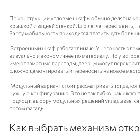
По конструкции угловые шкафы обычно делят на ко
крышкой и задней стенкой. Его легче переставить, п
За эту мобильность приходится платить чуть больш
Встроенный шкаф работает иначе. У него часть элем
визуально и экономичнее по материалу. Но у встр
имеют заметные перепады, дверцы могут перекосить
сложно демонтировать и переносить на новое место
Модульный вариант стоит рассматривать тогда, ког
нужную конфигурацию. Это не так гибко, как шкаф по
подход к выбору модульных решений укладывается в 
потом фасады.
Как выбрать механизм отк