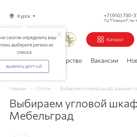
+7 (910) 730-
Курск
ТЦ "Поворот", пр-т
не смогли определить ваш
Каталог
гион, выберите регион из
списка
Акции
Партнерство
Вакансии
Но
ВЫБРАТЬ ДРУГОЙ
—
—
Главная
Статьи
Выбираем угловой шкаф: важные со
Выбираем угловой шкаф:
Мебельград