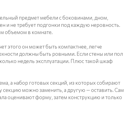
тельный предмет мебели с боковинами, дном,
тен и не требует подгонки под каждую неровность.
ым объемом в комнате.
чет этого он может быть компактнее, легче
рхности должны быть ровными. Если стены или пол
сколько недель эксплуатации. Плюс такой шкаф
ма, а набор готовых секций, из которых собирают
ну секцию можно заменить, а другую — оставить. Сам
чала оценивают форму, затем конструкцию и только