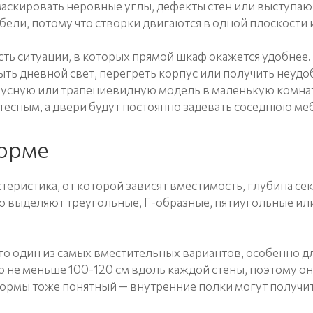
маскировать неровные углы, дефекты стен или выступа
бели, потому что створки двигаются в одной плоскости 
сть ситуации, в которых прямой шкаф окажется удобнее.
ть дневной свет, перегреть корпус или получить неуд
иусную или трапециевидную модель в маленькую комнату
 тесным, а двери будут постоянно задевать соседнюю ме
форме
ктеристика, от которой зависят вместимость, глубина сек
го выделяют треугольные, Г-образные, пятиугольные и
о один из самых вместительных вариантов, особенно дл
е меньше 100-120 см вдоль каждой стены, поэтому она
ормы тоже понятный — внутренние полки могут получит