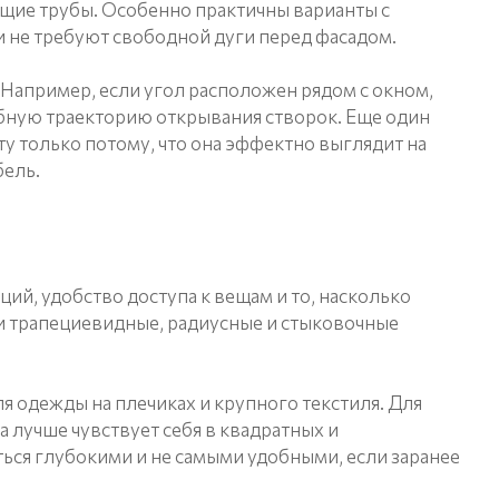
ющие трубы. Особенно практичны варианты с
и не требуют свободной дуги перед фасадом.
 Например, если угол расположен рядом с окном,
обную траекторию открывания створок. Еще один
 только потому, что она эффектно выглядит на
бель.
ций, удобство доступа к вещам и то, насколько
ли трапециевидные, радиусные и стыковочные
я одежды на плечиках и крупного текстиля. Для
 лучше чувствует себя в квадратных и
ься глубокими и не самыми удобными, если заранее