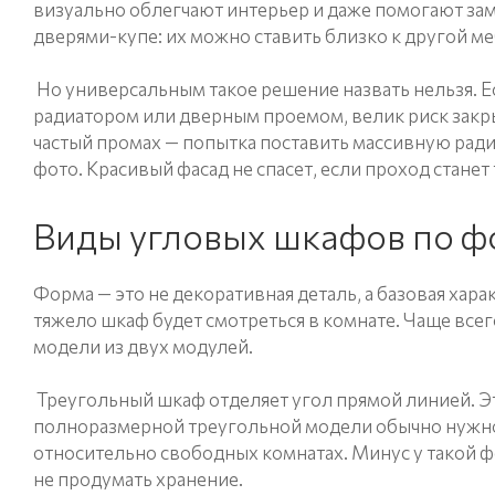
визуально облегчают интерьер и даже помогают за
дверями-купе: их можно ставить близко к другой ме
Но универсальным такое решение назвать нельзя. Е
радиатором или дверным проемом, велик риск закры
частый промах — попытка поставить массивную рад
фото. Красивый фасад не спасет, если проход станет
Виды угловых шкафов по 
Форма — это не декоративная деталь, а базовая хара
тяжело шкаф будет смотреться в комнате. Чаще все
модели из двух модулей.
Треугольный шкаф отделяет угол прямой линией. Эт
полноразмерной треугольной модели обычно нужно н
относительно свободных комнатах. Минус у такой ф
не продумать хранение.